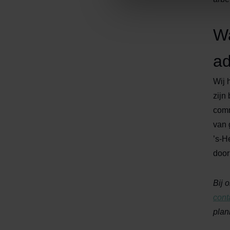
Wa
ad
Wij 
zijn
comm
van 
’s-H
door
Bij 
cont
plan