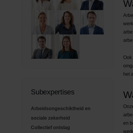
Wa
Arbe
werk
arbe
arbe
Ook 
omga
het 
Subexpertises
Wa
Onze
Arbeidsongeschiktheid en
arbe
sociale zekerheid
en b
Collectief ontslag
werk