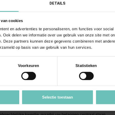
DETAILS
ertrouwenspersoon en meldingen van klokkenluiders
 van cookies
t is onze werkwijze?
ent en advertenties te personaliseren, om functies voor social
 arbeidsrecht advocaten hanteren een persoonlijke en resulta
. Ook delen we informatie over uw gebruik van onze site met on
e. Deze partners kunnen deze gegevens combineren met andere i
ngen optimaal te behartigen. Onze werkwijze omvat onder ande
erzameld op basis van uw gebruik van hun services.
en persoonlijke kennismaking met een grondige analyse van uw s
e juridische vraagstukken.
Voorkeuren
Statistieken
epersonaliseerd advies op maat, gebaseerd op onze expertise 
egelgeving.
nderhandelingen met de tegenpartij om tot een passende oplos
ertegenwoordiging in gerechtelijke procedures indien nodig.
Selectie toestaan
streven altijd naar het bereiken van een snelle, pragmatische en
idsrechtelijke kwestie, waarbij uw belangen centraal staan.