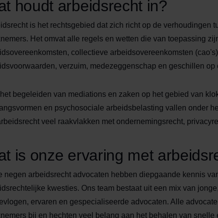
t houdt arbeidsrecht in?
idsrecht is het rechtsgebied dat zich richt op de verhoudingen
nemers. Het omvat alle regels en wetten die van toepassing zij
idsovereenkomsten, collectieve arbeidsovereenkomsten (cao's)
idsvoorwaarden, verzuim, medezeggenschap en geschillen op 
het begeleiden van mediations en zaken op het gebied van klo
ngsvormen en psychosociale arbeidsbelasting vallen onder het
arbeidsrecht veel raakvlakken met ondernemingsrecht, privacyre
t is onze ervaring met arbeidsr
 negen arbeidsrecht advocaten hebben diepgaande kennis va
idsrechtelijke kwesties. Ons team bestaat uit een mix van jonge,
evlogen, ervaren en gespecialiseerde advocaten. Alle advocat
nemers bij en hechten veel belang aan het behalen van snelle 