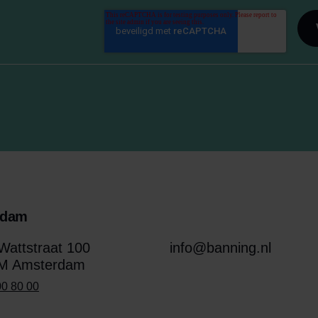
rdam
attstraat 100
info@banning.nl
M Amsterdam
00 80 00