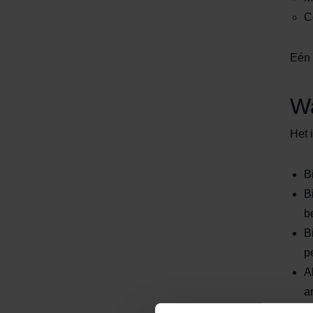
C
Eén 
Wa
Het 
B
B
b
B
p
A
a
V