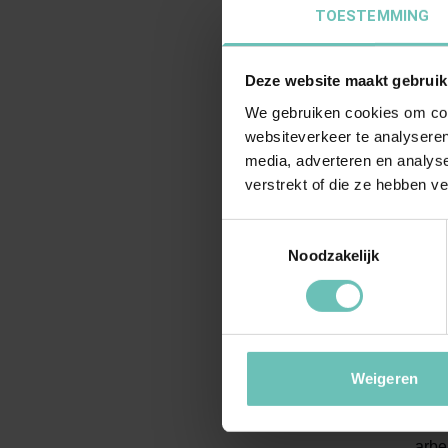
TOESTEMMING
v
Deze website maakt gebruik
Wa
We gebruiken cookies om cont
Onze
websiteverkeer te analyseren
media, adverteren en analys
bela
verstrekt of die ze hebben v
E
Toestemmingsselectie
d
Noodzakelijk
G
r
O
V
Weigeren
Wij 
arbe