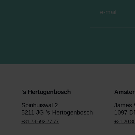
's Hertogenbosch
Amste
Spinhuiswal 2
James W
5211 JG 's-Hertogenbosch
1097 D
+31 73 692 77 77
+31 20 8