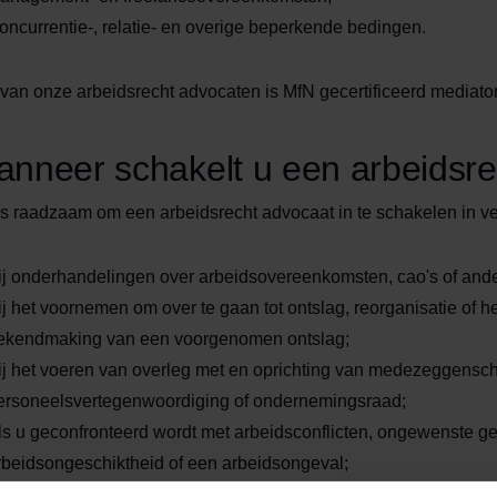
oncurrentie-, relatie- en overige beperkende bedingen.
van onze arbeidsrecht advocaten is MfN gecertificeerd mediato
nneer schakelt u een arbeidsre
is raadzaam om een arbeidsrecht advocaat in te schakelen in ver
ij onderhandelingen over arbeidsovereenkomsten, cao's of and
ij het voornemen om over te gaan tot ontslag, reorganisatie of h
ekendmaking van een voorgenomen ontslag;
ij het voeren van overleg met en oprichting van medezeggensc
ersoneelsvertegenwoordiging of ondernemingsraad;
ls u geconfronteerd wordt met arbeidsconflicten, ongewenste g
rbeidsongeschiktheid of een arbeidsongeval;
oor de begeleiding van arbeidsrechtelijke procedures, mediation,