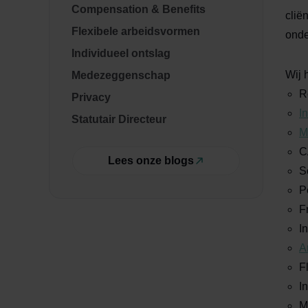
Compensation & Benefits
clië
Flexibele arbeidsvormen
onde
Individueel ontslag
Wij 
Medezeggenschap
R
Privacy
I
Statutair Directeur
M
C
Lees onze blogs
S
P
F
In
A
F
I
M