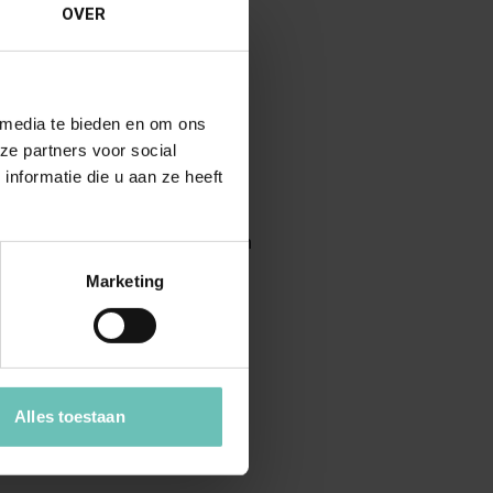
OVER
 media te bieden en om ons
atgerichte aanpak om uw
ze partners voor social
nformatie die u aan ze heeft
re:
ituatie en het identificeren van
Marketing
en kennis van de wet- en
sing te komen.
Alles toestaan
 effectieve oplossing voor uw