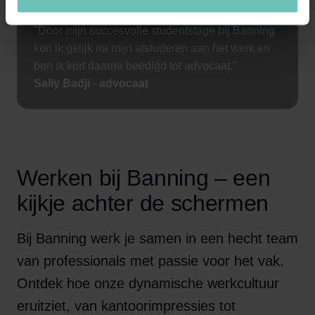
"Door mijn succesvolle studentstage bij Banning
kon ik gelijk na mijn afstuderen aan het werk en
ben ik kort daarna beëdigd tot advocaat.”
Sally Badji - advocaat
Werken bij Banning – een
kijkje achter de schermen
Bij Banning werk je samen in een hecht team
van professionals met passie voor het vak.
Ontdek hoe onze dynamische werkcultuur
eruitziet, van kantoorimpressies tot