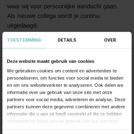
waar wij voor persoonlijke aandacht gaan.
Als nieuwe collega wordt je continu
uitgedaagd.
TOESTEMMING
DETAILS
OVER
46
advocaten
Deze website maakt gebruik van cookies
Gespecialiseerde professionals die
We gebruiken cookies om content en advertenties te
werkzaam zijn op alle rechtsgebieden die
personaliseren, om functies voor social media te bieden
en om ons websiteverkeer te analyseren. Ook delen we
voor ondernemingen en particulieren
informatie over uw gebruik van onze site met onze
relevant zijn.
partners voor social media, adverteren en analyse. Deze
25
stafmedewerkers
partners kunnen deze gegevens combineren met andere
informatie die u aan ze heeft verstrekt of die ze hebben
Een sterk team dat zorgt voor de
verzameld op basis van uw gebruik van hun services.
ondersteuning en continuïteit van onze