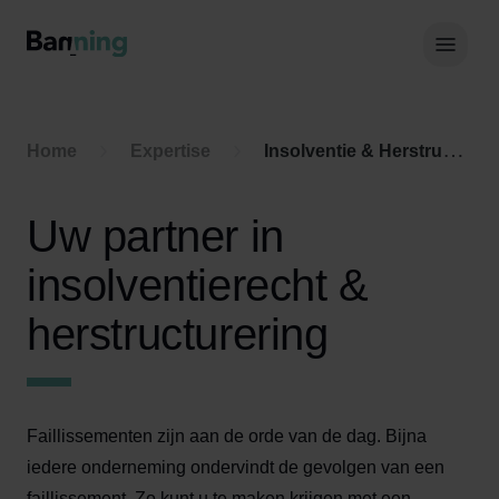
Skip to Content
Hoof
Home
Expertise
Insolventie & Herstructurering
Uw partner in
insolventierecht &
herstructurering
Faillissementen zijn aan de orde van de dag. Bijna
iedere onderneming ondervindt de gevolgen van een
faillissement. Zo kunt u te maken krijgen met een