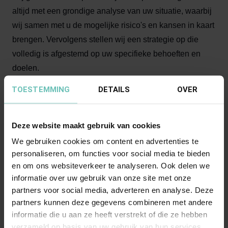
altijd met een grondige analyse van uw situatie, waarbij
wij samen met u de mogelijke risico's en kansen in kaart
brengen. Vervolgens stellen wij een strategie op die
volledig is afgestemd op uw specifieke behoeften en
doelen.
TOESTEMMING
DETAILS
OVER
Onze advocaten zullen u gedurende het hele proces
begeleiden en ondersteunen. Wij zorgen ervoor dat u
Deze website maakt gebruik van cookies
altijd op de hoogte bent van de voortgang van uw zaak
en dat u kunt rekenen op duidelijk advies en
We gebruiken cookies om content en advertenties te
personaliseren, om functies voor social media te bieden
professionele vertegenwoordiging.
en om ons websiteverkeer te analyseren. Ook delen we
informatie over uw gebruik van onze site met onze
Waarom kiezen voor onze
partners voor social media, adverteren en analyse. Deze
insolventierecht advocaten?
partners kunnen deze gegevens combineren met andere
informatie die u aan ze heeft verstrekt of die ze hebben
Wij hebben uitgebreide ervaring met het
verzameld op basis van uw gebruik van hun services.