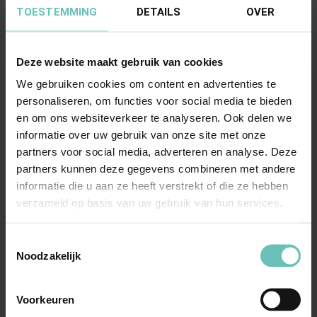
Corporate/M&A, locatie ’s-
TOESTEMMING
DETAILS
OVER
Hertogenbosch, zijn wij op zoek naar een
enthousiaste advocaat-medewerker. Is
Deze website maakt gebruik van cookies
deze functie op jouw lijf geschreven?
We gebruiken cookies om content en advertenties te
Dan zoeken wij jou!
personaliseren, om functies voor social media te bieden
en om ons websiteverkeer te analyseren. Ook delen we
informatie over uw gebruik van onze site met onze
Parttime
Fulltime
's-Hertogenbosch
partners voor social media, adverteren en analyse. Deze
3-6 jaar
partners kunnen deze gegevens combineren met andere
Bekijk vacature
informatie die u aan ze heeft verstrekt of die ze hebben
verzameld op basis van uw gebruik van hun services.
Zie je geen passende vacature? Stuur een
Toestemmingsselectie
open sollicitatie en wij kijken met jou naar de
Noodzakelijk
mogelijkheden!
Voorkeuren
Open solliciteren