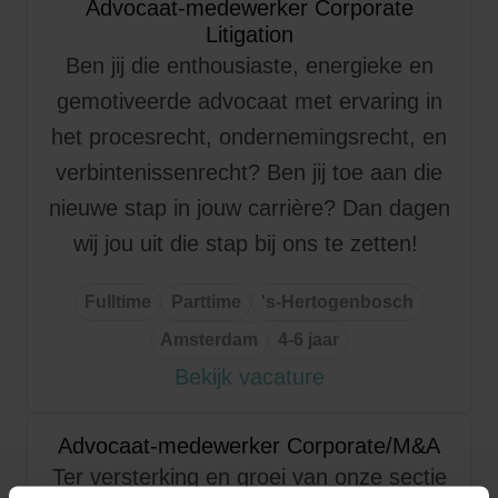
Advocaat-medewerker Corporate
Litigation
Ben jij die enthousiaste, energieke en
gemotiveerde advocaat met ervaring in
het procesrecht, ondernemingsrecht, en
verbintenissenrecht? Ben jij toe aan die
nieuwe stap in jouw carrière? Dan dagen
wij jou uit die stap bij ons te zetten!
Fulltime
Parttime
's-Hertogenbosch
Amsterdam
4-6 jaar
Bekijk vacature
Advocaat-medewerker Corporate/M&A
Ter versterking en groei van onze sectie