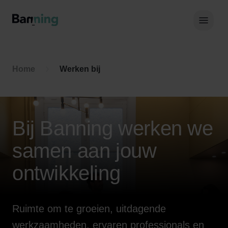
Skip to Content
Hoof
Home
Werken bij
Bij Banning werken we
samen aan jouw
ontwikkeling
Ruimte om te groeien, uitdagende
werkzaamheden, ervaren professionals en