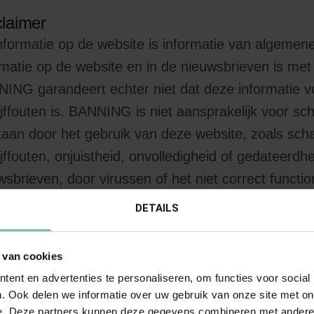
claimer
nformatie op de website is informatie van algemen
rmatie op de website en in de nieuwsbrieven is me
ING garandeert echter niet dat deze informatie voll
ijffouten is. BANNING is niet aansprakelijk voor sc
taan door het gebruik van deze website, zoals sch
ijffouten, onjuistheid, onvolledigheid of gedateerdh
wsbrieven, door virussen of het niet correct funct
wsbrieven. Verwijzingen naar websites die niet d
DETAILS
er ter informatie opgenomen. BANNING is niet veran
ud en het functioneren van de websites waarnaar 
 van cookies
ent en advertenties te personaliseren, om functies voor social
ellectuele eigendom
. Ook delen we informatie over uw gebruik van onze site met on
 rechten van intellectuele eigendom op deze websi
e. Deze partners kunnen deze gegevens combineren met andere i