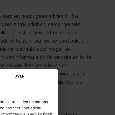
e aard en houdt geen advies in. De
t grote zorgvuldigheid samengesteld.
edig, juist, bijgewerkt en vrij van
hade of kosten, van welke aard ook, die
ade veroorzaakt door mogelijke
eid van informatie op de website en in de
ioneren van deze website en de
oor BANNING worden onderhouden zijn
OVER
twoordelijk of aansprakelijk voor de
verwezen wordt.
 media te bieden en om ons
ze partners voor social
te en op de nieuwsbrieven berusten
nformatie die u aan ze heeft