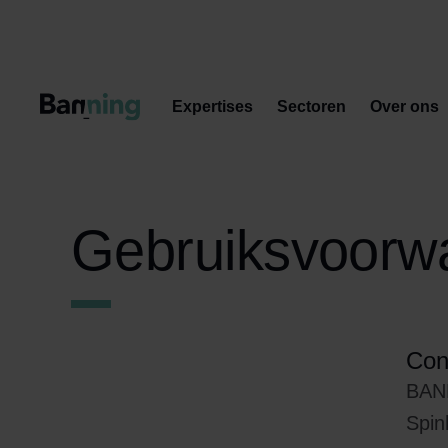
Skip to Content
Expertises
Sectoren
Over ons
Gebruiksvoorw
Con
BAN
Spin