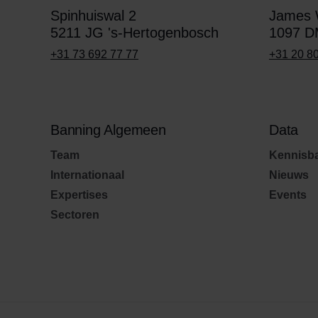
Spinhuiswal 2
James W
5211 JG 's-Hertogenbosch
1097 D
+31 73 692 77 77
+31 20 8
Banning Algemeen
Data
Team
Kennisb
Internationaal
Nieuws
Expertises
Events
Sectoren