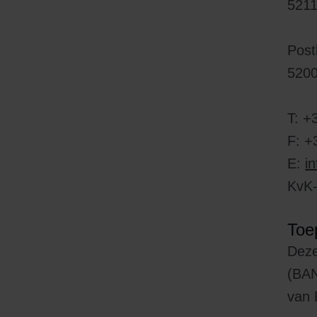
521
Post
520
T: +
F: +
E:
i
KvK
Toe
Deze
(BAN
van 