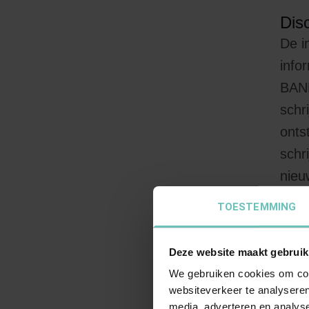
Dis
De i
info
BANN
schr
onts
schr
nieu
nieu
TOESTEMMING
lout
inho
Deze website maakt gebruik
We gebruiken cookies om cont
Int
websiteverkeer te analyseren
Alle
media, adverteren en analys