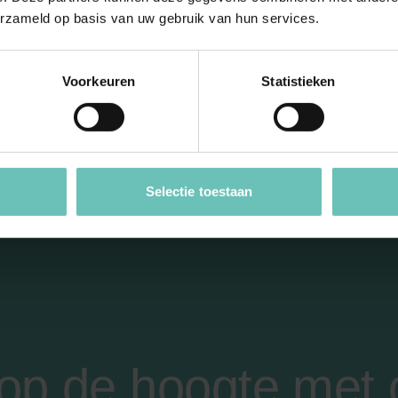
erzameld op basis van uw gebruik van hun services.
luitend bij BANNING. De informatie op deze website 
eld voor eigen gebruik. Het is de gebruiker van d
 website en van de nieuwsbrieven, ongeacht de ver
Voorkeuren
Statistieken
rken, openbaar te maken, te vermenigvuldigen, te 
hikbaar te stellen aan derden, zonder uitdrukkelij
Selectie toestaan
f op de hoogte met