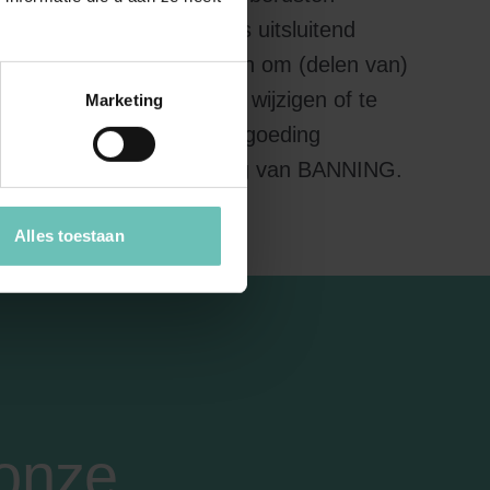
en in de nieuwsbrieven is uitsluitend
eze website niet toegestaan om (delen van)
schijningsvorm ervan, te wijzigen of te
Marketing
distribueren of tegen vergoeding
ke schriftelijke toestemming van BANNING.
Alles toestaan
 onze