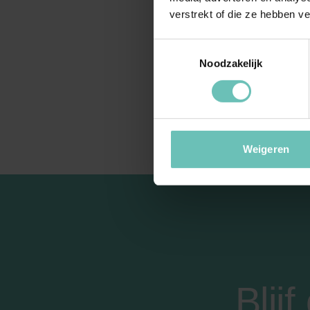
verstrekt of die ze hebben v
uits
bedo
Toestemmingsselectie
deze
Noodzakelijk
bewe
besc
Weigeren
Blij