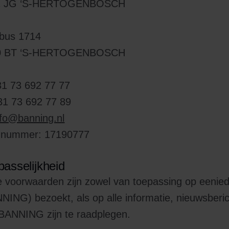
1 JG ‘S-HERTOGENBOSCH
bus 1714
0 BT ‘S-HERTOGENBOSCH
31 73 692 77 77
31 73 692 77 89
nfo@banning.nl
-nummer: 17190777
passelijkheid
 voorwaarden zijn zowel van toepassing op eenie
NING) bezoekt, als op alle informatie, nieuwsberic
BANNING zijn te raadplegen.