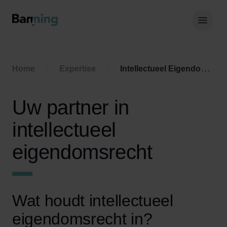
Skip to Content
Hoof
Home
Expertise
Intellectueel Eigendomsrecht
Uw partner in
intellectueel
eigendomsrecht
Wat houdt intellectueel
eigendomsrecht in?