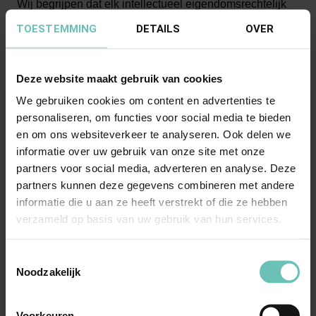
Wij begrijpen dat elk intellectueel eigendomsrechtelijk
vraagstuk uniek is. Daarom bieden wij
TOESTEMMING
DETAILS
OVER
maatwerkoplossingen die aansluiten bij uw specifieke
situatie. Onze ervaren advocaten zullen samen met u de
Deze website maakt gebruik van cookies
beste strategie bepalen en u begeleiden gedurende het
We gebruiken cookies om content en advertenties te
gehele proces. Wij streven naar een efficiënte en
personaliseren, om functies voor social media te bieden
effectieve aanpak, waarbij we altijd streven naar de best
en om ons websiteverkeer te analyseren. Ook delen we
mogelijke resultaten voor onze cliënten.
informatie over uw gebruik van onze site met onze
partners voor social media, adverteren en analyse. Deze
Waarom kiezen voor onze
partners kunnen deze gegevens combineren met andere
informatie die u aan ze heeft verstrekt of die ze hebben
intellectueel
verzameld op basis van uw gebruik van hun services.
eigendomsrecht
advocaten?
Toestemmingsselectie
Noodzakelijk
Gespecialiseerde kennis van het IE-recht van
auteursrecht, tot handelsnamen, merken en modellen;
Voorkeuren