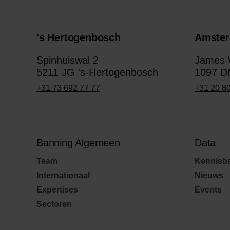
's Hertogenbosch
Amste
Spinhuiswal 2
James W
5211 JG 's-Hertogenbosch
1097 D
+31 73 692 77 77
+31 20 8
Banning Algemeen
Data
Team
Kennisb
Internationaal
Nieuws
Expertises
Events
Sectoren