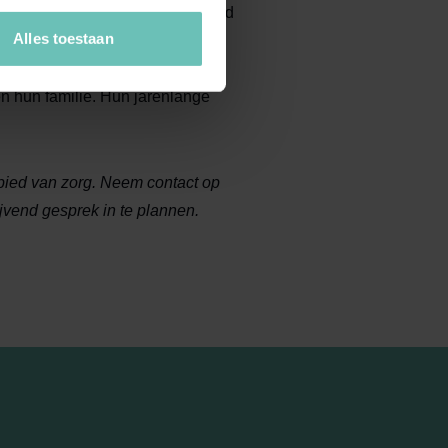
u bijstaan bij vraagstukken rond
Alles toestaan
erbewindstelling, mentorschap
 kunnen zij u en uw organisatie
n hun familie. Hun jarenlange
ebied van zorg. Neem contact op
ijvend gesprek in te plannen.