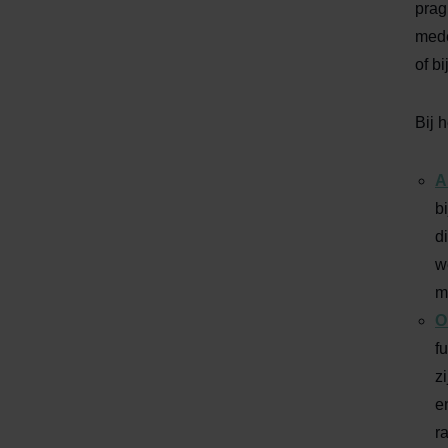
prag
mede
of b
Bij 
A
b
d
w
m
O
f
z
e
r