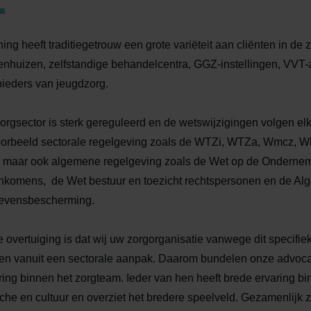
ing heeft traditiegetrouw een grote variëteit aan cliënten in de
enhuizen, zelfstandige behandelcentra, GGZ-instellingen, VVT-a
ieders van jeugdzorg.
orgsector is sterk gereguleerd en de wetswijzigingen volgen e
oorbeeld sectorale regelgeving zoals de WTZi, WTZa, Wmcz, 
 maar ook algemene regelgeving zoals de Wet op de Onderne
nkomens, de Wet bestuur en toezicht rechtspersonen en de A
evensbescherming.
 overtuiging is dat wij uw zorgorganisatie vanwege dit specifi
en vanuit een sectorale aanpak. Daarom bundelen onze advocat
ring binnen het zorgteam. Ieder van hen heeft brede ervaring bi
che en cultuur en overziet het bredere speelveld. Gezamenlijk zij