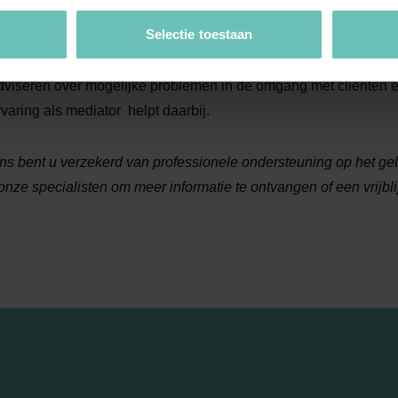
amilie- & Erfrecht
:
Kevin Scheper en Agnes van Wieren kunnen 
Selectie toestaan
nder meer beschermingsmaatregelen voor meerderjarigen, ond
n curatele en het opstellen van een levenstestament. Bovendien
dviseren over mogelijke problemen in de omgang met cliënten e
rvaring als mediator helpt daarbij.
ons bent u verzekerd van professionele ondersteuning op het g
onze specialisten om meer informatie te ontvangen of een vrijbl