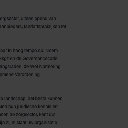
 zorgsector, uiteenlopend van
anbieders, tandartspraktijken tot
lkaar in hoog tempo op. Neem
Wkkgz en de Governancecode
mingsraden, de Wet Normering
lgemene Verordening
eke landschap, het beste kunnen
en hun juridische kennis en
nnen de zorgsector, kent uw
n zij in staat uw organisatie