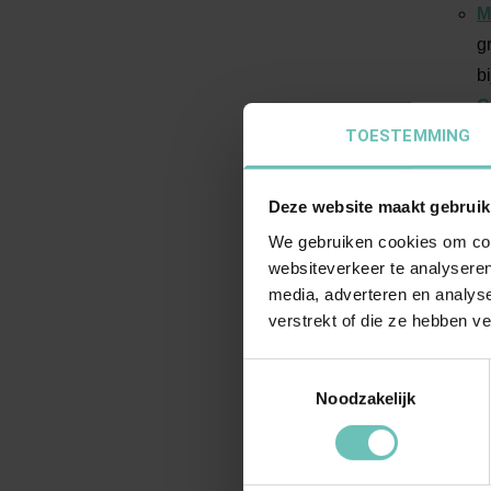
M
g
b
C
TOESTEMMING
e
V
i
Deze website maakt gebruik
o
We gebruiken cookies om cont
k
websiteverkeer te analyseren
p
media, adverteren en analys
verstrekt of die ze hebben v
d
P
Toestemmingsselectie
z
Noodzakelijk
v
p
a