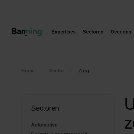
Skip to Content
Expertises
Sectoren
Over ons
Home
Sector
Zorg
U
Sectoren
z
Automotive