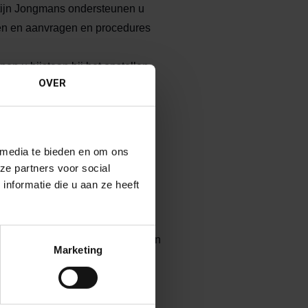
rtijn Jongmans ondersteunen u
ten en aanvragen en procedures
en u bijstaan bij het opstellen
OVER
t vastgoedtransacties en -
n vastgoed gerelateerd
aring in de vastgoedsector. Zij
 media te bieden en om ons
 en procedures rond
ze partners voor social
en, subsidies en handhaving
nformatie die u aan ze heeft
onder meer ruime ervaring met
ntrechten rond logging en rechten
Marketing
leid, het vergroten van
en wettelijke regels en