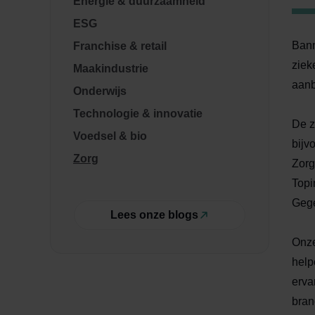
Energie & duurzaamheid
ESG
Bann
Franchise & retail
ziek
Maakindustrie
aanb
Onderwijs
Technologie & innovatie
De z
Voedsel & bio
bijv
Zorg
Zorg
Topi
Geg
Lees onze blogs
Onze
help
erva
bran