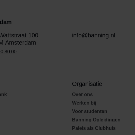
rdam
attstraat 100
info@banning.nl
M Amsterdam
00 80 00
Organisatie
ank
Over ons
Werken bij
Voor studenten
Banning Opleidingen
Paleis als Clubhuis