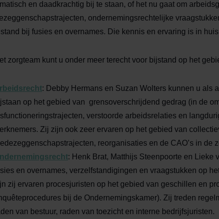
matisch en daadkrachtig bij te staan, of het nu gaat om arbeidsg
zeggenschapstrajecten, ondernemingsrechtelijke vraagstukken
ijstand bij fusies en overnames. Die kennis en ervaring is in hui
het zorgteam kunt u onder meer terecht voor bijstand op het gebi
rbeidsrecht
: Debby Hermans en Suzan Wolters kunnen u als a
ijstaan op het gebied van grensoverschrijdend gedrag (in de om
isfunctioneringstrajecten, verstoorde arbeidsrelaties en langdu
erknemers. Zij zijn ook zeer ervaren op het gebied van collec
edezeggenschapstrajecten, reorganisaties en de CAO’s in de z
ndernemingsrecht
: Henk Brat, Matthijs Steenpoorte en Lieke
usies en overnames, verzelfstandigingen en vraagstukken op h
ijn zij ervaren procesjuristen op het gebied van geschillen en p
nquêteprocedures bij de Ondernemingskamer). Zij treden regelma
aden van bestuur, raden van toezicht en interne bedrijfsjuristen.