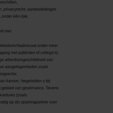
eschillen,
, privacyrecht, aanbestedingen
s, onder één dak.
ed van:
rbeidsrechtadvocaat onder meer
gang met patiënten of collega’s),
rige arbeidsongeschiktheid van
tieve aangelegenheden zoals
orgsector.
 van Aarsse
n
begeleiden u bij
et gebied van governance. Tevens
rocedures (zoals
tig op als sparringpartner voor