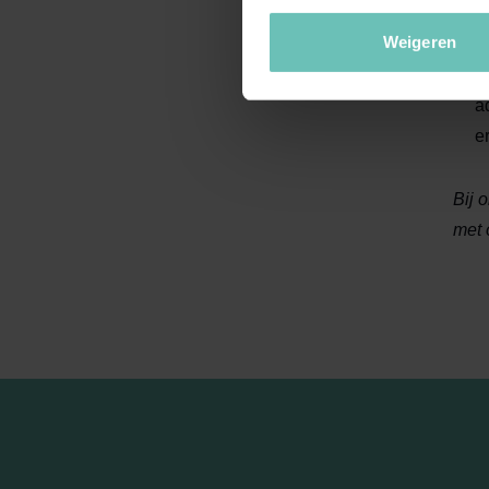
F
Weigeren
o
e
a
e
Bij 
met 