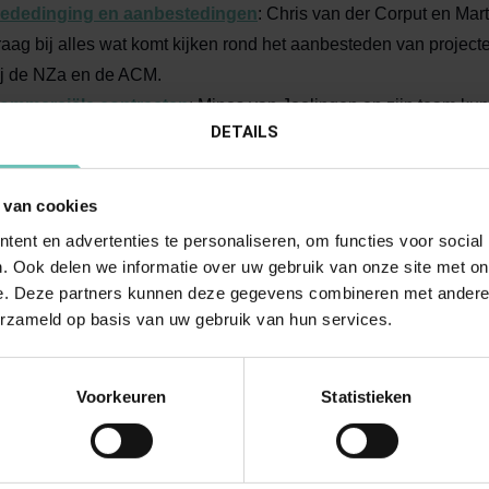
ededinging en aanbestedingen
: Chris van der Corput en Ma
raag bij alles wat komt kijken rond het aanbesteden van projec
ij de NZa en de ACM.
ommerciële contracten
: Minos van Joolingen en zijn team kunn
DETAILS
n uitonderhandelen van allerhande commerciële contracten.
astgoed en bestuursrecht
: Arjen de Bruijn
houdt zich bezig me
nvesteringen, commercieel huurrecht, projectontwikkeling en aa
 van cookies
ndernemingsrecht. Ook Chris van der Corput heeft jarenlange erv
ent en advertenties te personaliseren, om functies voor social
unnen u met raad en daad bijstaan bij onder meer vraagstukken
. Ook delen we informatie over uw gebruik van onze site met on
rojectontwikkeling, bestemmingsplannen, omgevingsvergunning
e. Deze partners kunnen deze gegevens combineren met andere i
erzameld op basis van uw gebruik van hun services.
oor bestuursorganen (waaronder ook bestuurlijke boetes).
rivacyrecht
: Suzan Wolters en de sectie Privacyrecht hebben 
orgspecifieke privacyregelgeving, (misbruik van) het EPD, patië
Voorkeuren
Statistieken
an betrokkenen op grond van de AVG, intern en extern privacybe
rivacybewustzijn onder werknemers, het handhaven van interne 
dvisering rondom (potentiële) datalekken.