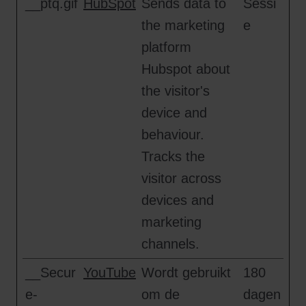
__ptq.gif
HubSpot
Sends data to
Sessi
the marketing
e
platform
Hubspot about
the visitor's
device and
behaviour.
Tracks the
visitor across
devices and
marketing
channels.
__Secur
YouTube
Wordt gebruikt
180
e-
om de
dagen