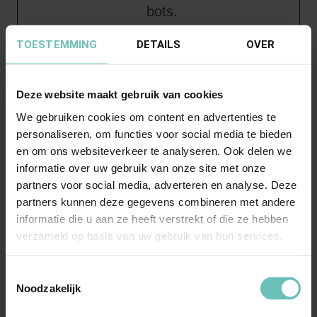
bots.
rc::f
Google
Deze cookie
Perm
TOESTEMMING
DETAILS
OVER
wordt gebruikt
anent
om
Deze website maakt gebruik van cookies
onderscheid te
We gebruiken cookies om content en advertenties te
maken tussen
personaliseren, om functies voor social media te bieden
en om ons websiteverkeer te analyseren. Ook delen we
mensen en
informatie over uw gebruik van onze site met onze
bots.
partners voor social media, adverteren en analyse. Deze
partners kunnen deze gegevens combineren met andere
test_coo
Google
Gebruikt om te
1 dag
informatie die u aan ze heeft verstrekt of die ze hebben
kie
controleren of
verzameld op basis van uw gebruik van hun services.
de browser van
de gebruiker
Toestemmingsselectie
Noodzakelijk
cookies