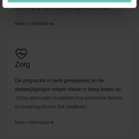
en naleving van voedselveiligheidsnormen.
Meer informatie
Zorg
De zorgsector is sterk gereguleerd en de
wetswijzigingen volgen elkaar in hoog tempo op.
Onze advocaten bundelen hun juridische kennis
en ervaring binnen het zorgteam.
Meer informatie