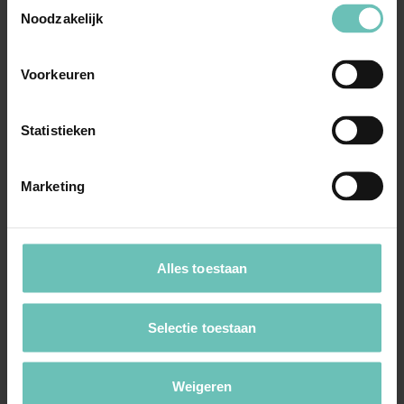
Toestemmingsselectie
AI, blockchain en het Internet of Things brengen
Noodzakelijk
niet alleen nieuwe kansen met zich mee, maar
ook complexe juridische vraagstukken op het
Voorkeuren
gebied van onder andere intellectuele eigendom,
IT-recht en privacy.
Statistieken
Meer informatie
Marketing
Alles toestaan
Voedsel & Bio
Juridische ondersteuning en advisering over
Selectie toestaan
etikettering en reclame-uitingen,
merkbescherming en advies bij de lancering van
Weigeren
een nieuw product, tot begeleiding bij certificering