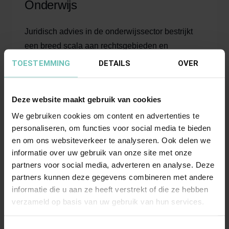
Onderwijs
Juridisch advies in de onderwijssector bestrijkt
een breed scala aan rechtsgebieden en
specialisaties die essentieel zijn voor het effectief
TOESTEMMING
DETAILS
OVER
functioneren van onderwijsinstellingen.
Deze website maakt gebruik van cookies
Meer informatie
We gebruiken cookies om content en advertenties te
personaliseren, om functies voor social media te bieden
en om ons websiteverkeer te analyseren. Ook delen we
informatie over uw gebruik van onze site met onze
partners voor social media, adverteren en analyse. Deze
Technologie & Innovatie
partners kunnen deze gegevens combineren met andere
informatie die u aan ze heeft verstrekt of die ze hebben
In het huidige digitale tijdperk evolueert
verzameld op basis van uw gebruik van hun services.
technologie en vordert innovatie in een
razendsnel tempo. Digitale ontwikkelingen zoals