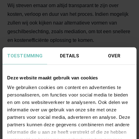
Wij streven ernaar om altijd transparant te zijn over
kosten, verloop en duur van het proces. Indien mogelijk
zullen wij ook kijken naar alternatieve vormen van
geschilbeslechting, zoals mediation, om tot een snellere
en kostenefficiënte oplossing te komen.
TOESTEMMING
DETAILS
OVER
Waarom kiezen voor onze
procesrecht advocaten?
Deze website maakt gebruik van cookies
Expertise: onze ervaren procesrecht advocaten
We gebruiken cookies om content en advertenties te
hebben uitgebreide kennis en expertise op het
personaliseren, om functies voor social media te bieden
gebied van procederen in diverse rechtsgebieden;
en om ons websiteverkeer te analyseren. Ook delen we
Resultaatgericht: wij streven altijd naar het behalen
informatie over uw gebruik van onze site met onze
van optimale resultaten voor onze cliënten;
partners voor social media, adverteren en analyse. Deze
Persoonlijke benadering: persoonlijke aandacht staat
partners kunnen deze gegevens combineren met andere
informatie die u aan ze heeft verstrekt of die ze hebben
bij ons centraal. Wij luisteren naar uw wensen en