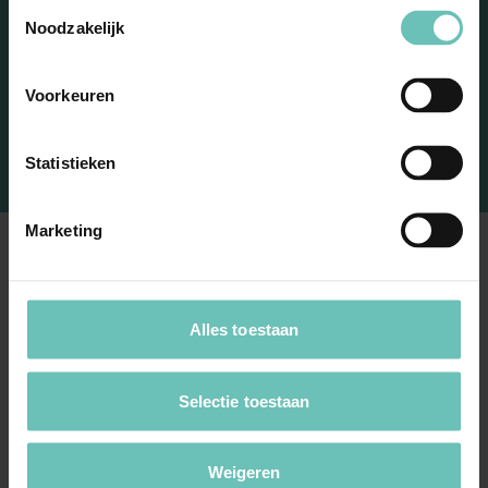
Toestemmingsselectie
Noodzakelijk
Voorkeuren
Statistieken
Marketing
's Hertogenbosch
Alles toestaan
Spinhuiswal 2
5211 JG 's-Hertogenbosch
Selectie toestaan
+31 73 692 77 77
Amsterdam
Weigeren