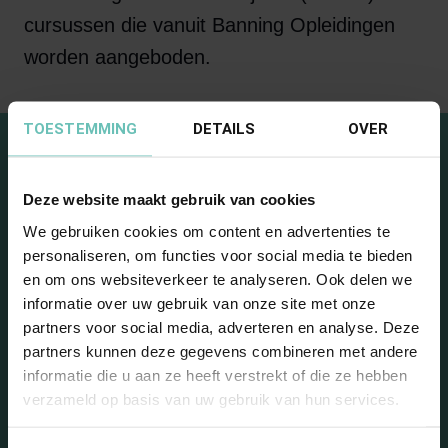
cursussen die vanuit Banning Opleidingen
worden aangeboden.
TOESTEMMING
DETAILS
OVER
Deze website maakt gebruik van cookies
We gebruiken cookies om content en advertenties te
personaliseren, om functies voor social media te bieden
en om ons websiteverkeer te analyseren. Ook delen we
Blijf op de hoogte met onze
informatie over uw gebruik van onze site met onze
partners voor social media, adverteren en analyse. Deze
nieuwsbrief
partners kunnen deze gegevens combineren met andere
informatie die u aan ze heeft verstrekt of die ze hebben
verzameld op basis van uw gebruik van hun services.