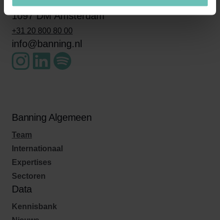
James Wattstraat 100
1097 DM Amsterdam
+31 20 800 80 00
info@banning.nl
Banning Algemeen
Team
Internationaal
Expertises
Sectoren
Data
Kennisbank