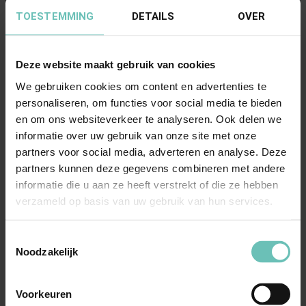
TOESTEMMING
DETAILS
OVER
Deze website maakt gebruik van cookies
We gebruiken cookies om content en advertenties te
personaliseren, om functies voor social media te bieden
en om ons websiteverkeer te analyseren. Ook delen we
29 JULI 2024
informatie over uw gebruik van onze site met onze
Jeroen Bosch Summit 2024: Familiebedrijven
partners voor social media, adverteren en analyse. Deze
anno 2024
partners kunnen deze gegevens combineren met andere
informatie die u aan ze heeft verstrekt of die ze hebben
Woensdag 6 maart jl. heeft de derde editie van het
verzameld op basis van uw gebruik van hun services.
𝐉𝐞𝐫𝐨𝐞𝐧 𝐁𝐨𝐬𝐜𝐡 𝐒𝐮𝐦𝐦𝐢𝐭 plaatsgevond...
Toestemmingsselectie
Noodzakelijk
Voorkeuren