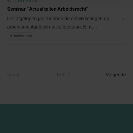
12 JUNI 2024
Seminar “Actualiteiten Arbeidsrecht”
Het afgelopen jaar hebben de ontwikkelingen op
arbeidsrechtgebied niet stilgestaan. Er is
spraakmake...
Arbeidsrecht
Vorige
1
2
3
...
7
Volgende