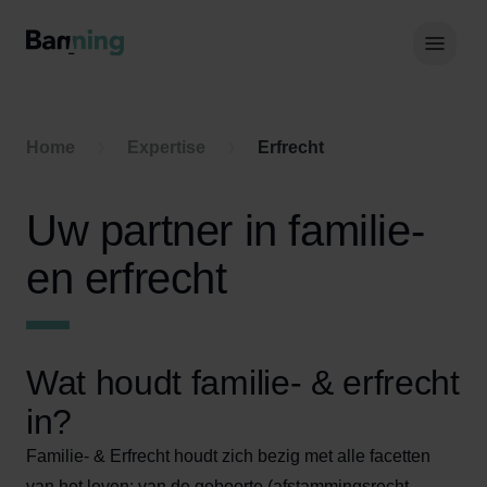
Skip to Content
Hoof
Home
Expertise
Erfrecht
Uw partner in familie-
en erfrecht
Wat houdt familie- & erfrecht
in?
Familie- & Erfrecht houdt zich bezig met alle facetten
van het leven; van de geboorte (afstammingsrecht,