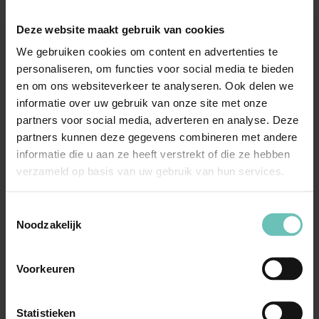
maken van toekomstbestendige afspraken over de
Deze website maakt gebruik van cookies
gevolgen van de scheiding;
We gebruiken cookies om content en advertenties te
Wanneer u een legal opinion wenst over een
personaliseren, om functies voor social media te bieden
specifiek familierechtelijk of erfrechtelijk onderwerp
en om ons websiteverkeer te analyseren. Ook delen we
van een van onze advocaten;
informatie over uw gebruik van onze site met onze
Wanneer u zich op de achtergrond (in een
partners voor social media, adverteren en analyse. Deze
partners kunnen deze gegevens combineren met andere
mediation/procedure) wilt laten adviseren, al dan niet
informatie die u aan ze heeft verstrekt of die ze hebben
bij wegen van second opinion;
verzameld op basis van uw gebruik van hun services.
Bij nalatenschappen waarbij u betrokken bent, in
welke hoedanigheid dan ook;
Toestemmingsselectie
Bij Estate Planning: het opstellen of aanpassen van
Noodzakelijk
huwelijksvoorwaarden, partnerschapsvoorwaarden,
samenlevingsovereenkomsten, testamenten,
Voorkeuren
volmacht of levenstestament;
Bij complexe familierechtelijke kwesties waarbij
Statistieken
juridische expertise vereist is;