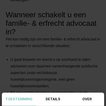
Wanneer schakelt u een
familie- & erfrecht advocaat
in?
Het kan nodig zijn om een familie- & erfrecht advocaat in
te schakelen in verschillende situaties:
U gaat trouwen en wenst u op voorhand te laten
adviseren over daarmee samenhangende juridische
aspecten zoals rechtskeuze,
huwelijksvermogensregime, wel/ geen
huwelijksvoorwaarden;
Bij een (echt)scheiding: wij begeleiden u in de
TOESTEMMING
DETAILS
OVER
procedure bij de rechtbank of treden op als mediator
of overlegscheidingsadvocaat en begeleiden u bij het