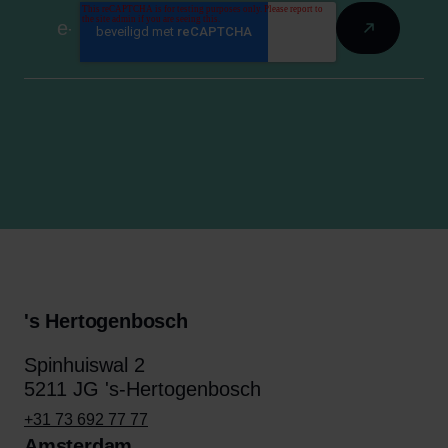
's Hertogenbosch
Spinhuiswal 2
5211 JG 's-Hertogenbosch
+31 73 692 77 77
Amsterdam