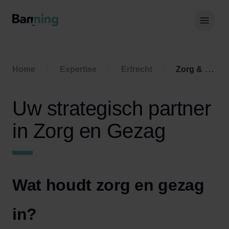
Skip to Content
Hoof
Home
Expertise
Erfrecht
Zorg & gezag
Uw strategisch partner
in Zorg en Gezag
Wat houdt zorg en gezag
in?