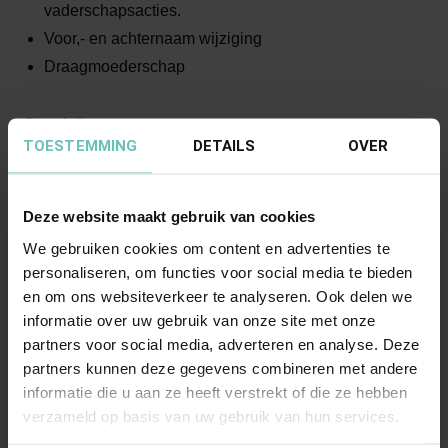
vaderschapsacties.
Voor,- en achternaam wijziging
Draagmoederschap
Specialist
TOESTEMMING
DETAILS
OVER
Als u een bijzondere curator nodig heeft dan hebben
wij die expertise ook in huis voor zowel afstamming
Deze website maakt gebruik van cookies
als ook bij geschillen met een minderjarig kind.
We gebruiken cookies om content en advertenties te
Benoeming van een gezinsadvocaat bij
personaliseren, om functies voor social media te bieden
diepgewortelde geschillen tussen ouders onderling
en om ons websiteverkeer te analyseren. Ook delen we
informatie over uw gebruik van onze site met onze
partners voor social media, adverteren en analyse. Deze
Verwijzing naar mediation door de rechtbanken en/of
partners kunnen deze gegevens combineren met andere
hoven.
informatie die u aan ze heeft verstrekt of die ze hebben
verzameld op basis van uw gebruik van hun services.