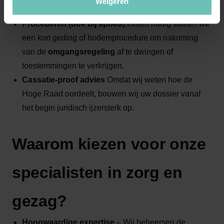
Weigeren
rechters hanteren.
Procederen (ook bij spoed)
Indien nodig starten we
een kort geding of bodemprocedure om nakoming
van de
omgangsregeling
af te dwingen of
toestemmingen te verkrijgen.
Cassatie-proof advies
Omdat wij weten hoe de
Hoge Raad oordeelt, bouwen wij uw dossier vanaf
het begin juridisch ijzersterk op.
Waarom kiezen voor onze
specialisten in zorg en
gezag?
Hoogwaardige expertise
– Wij beheersen de