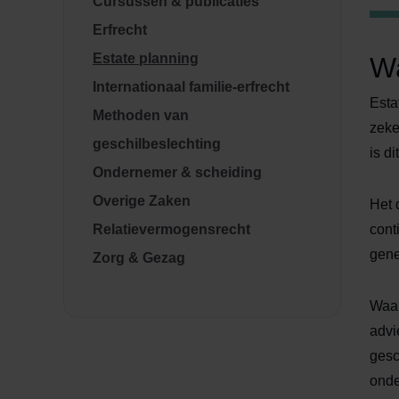
Cursussen & publicaties
Erfrecht
Estate planning
Wa
Internationaal familie-erfrecht
Esta
Methoden van
zeke
geschilbeslechting
is di
Ondernemer & scheiding
Overige Zaken
Het 
Relatievermogensrecht
cont
gene
Zorg & Gezag
Waar
advi
gesc
onde