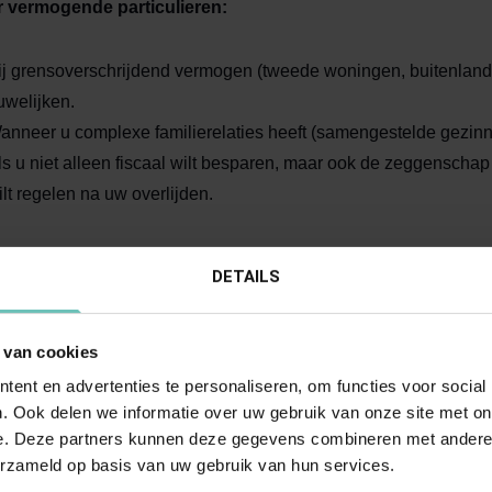
 vermogende particulieren:
ij grensoverschrijdend vermogen (tweede woningen, buitenlands
uwelijken.
anneer u complexe familierelaties heeft (samengestelde gezinn
ls u niet alleen fiscaal wilt besparen, maar ook de zeggensch
ilt regelen na uw overlijden.
potentiële geschillen:
DETAILS
anneer u verwacht dat de verdeling van de nalatenschap tot conf
 van cookies
ls u een second opinion wenst naar aanleiding van conceptakte
w specifieke partijbelang.
ent en advertenties te personaliseren, om functies voor social
. Ook delen we informatie over uw gebruik van onze site met on
e. Deze partners kunnen deze gegevens combineren met andere i
e gaan we te werk?
erzameld op basis van uw gebruik van hun services.