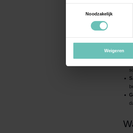
Wij 
Toestemmingsselectie
voor
Noodzakelijk
S
v
e
Weigeren
M
m
s
S
b
G
d
Wa