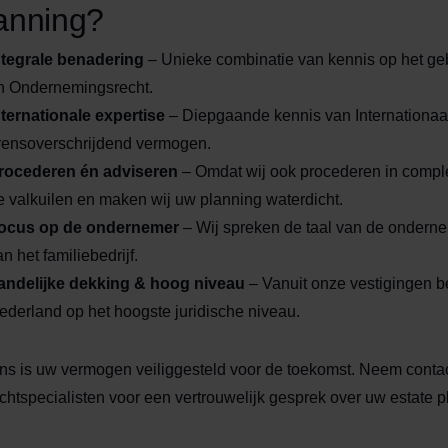
anning?
ntegrale benadering
– Unieke combinatie van kennis op het geb
n Ondernemingsrecht.
nternationale expertise
– Diepgaande kennis van Internationaal 
rensoverschrijdend vermogen.
rocederen én adviseren
– Omdat wij ook procederen in comple
e valkuilen en maken wij uw planning waterdicht.
ocus op de ondernemer
– Wij spreken de taal van de ondern
an het familiebedrijf.
andelijke dekking & hoog niveau
– Vanuit onze vestigingen be
ederland op het hoogste juridische niveau.
ons is uw vermogen veiliggesteld voor de toekomst. Neem contac
echtspecialisten voor een vertrouwelijk gesprek over uw estate p