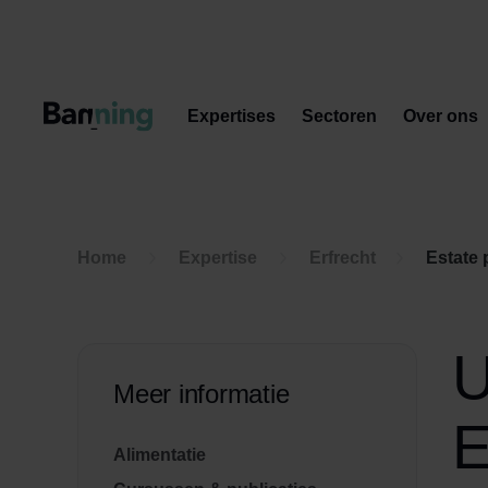
Skip to Content
Expertises
Sectoren
Over ons
Home
Expertise
Erfrecht
Estate 
U
Meer informatie
E
Alimentatie