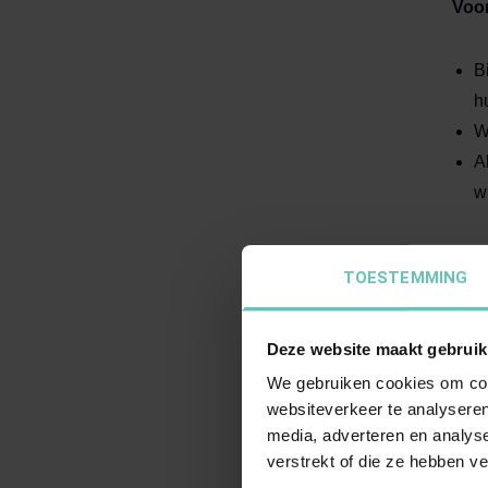
Voor
B
h
W
A
w
Bij 
TOESTEMMING
W
Deze website maakt gebruik
A
u
We gebruiken cookies om cont
websiteverkeer te analyseren
media, adverteren en analys
Ho
verstrekt of die ze hebben v