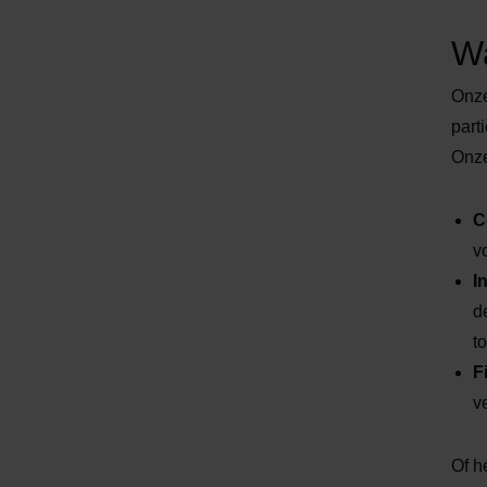
Wa
Onze
part
Onze
C
v
I
d
t
F
v
Of h