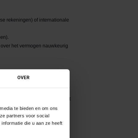
e rekeningen) of internationale
en).
ap over het vermogen nauwkeurig
OVER
licten zal leiden.
n van de notaris, bekeken vanuit
 media te bieden en om ons
ze partners voor social
nformatie die u aan ze heeft