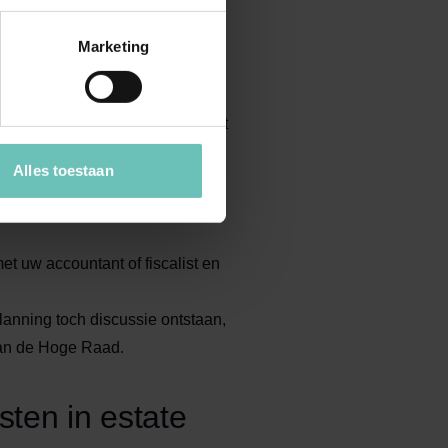
onlijk, deskundig en met oog
Marketing
satie van uw familie- en
en; ook het relatievermogensrecht
Alles toestaan
j adviseren over juridische
evenstestamenten) en rekenen
 uw accountant of fiscalist en
anning toch discussie ontstaan,
aan de Hoge Raad.
ten in estate