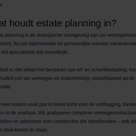
t houdt estate planning in?
te planning is de strategische vormgeving van uw vermogensove
rheid, fiscale optimalisatie en persoonlijke wensen samenkomen
t het specialisme dat vooruitkijkt.
doel is niet alleen het besparen van erf- en schenkbelasting, 
inuïteit van uw vermogen en onderneming, vooruitlopend op de
ratie.
 een notaris vaak pas in beeld komt voor de vastlegging, bied
es in de voorfase. Wij analyseren complexe vermogensstructuren
hillen en adviseren over constructies die standhouden – ook a
r druk komen te staan.