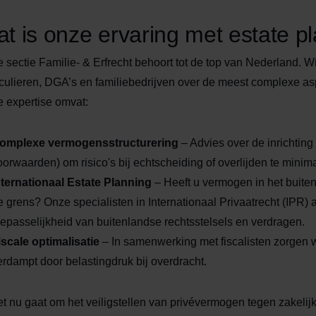
t is onze ervaring met estate p
 sectie Familie- & Erfrecht behoort tot de top van Nederland. 
iculieren, DGA’s en familiebedrijven over de meest complexe 
 expertise omvat:
omplexe vermogensstructurering
– Advies over de inrichtin
oorwaarden) om risico's bij echtscheiding of overlijden te minim
nternationaal Estate Planning
– Heeft u vermogen in het buite
e grens? Onze specialisten in Internationaal Privaatrecht (IPR) 
oepasselijkheid van buitenlandse rechtsstelsels en verdragen.
iscale optimalisatie
– In samenwerking met fiscalisten zorgen 
erdampt door belastingdruk bij overdracht.
et nu gaat om het veiligstellen van privévermogen tegen zakelijke