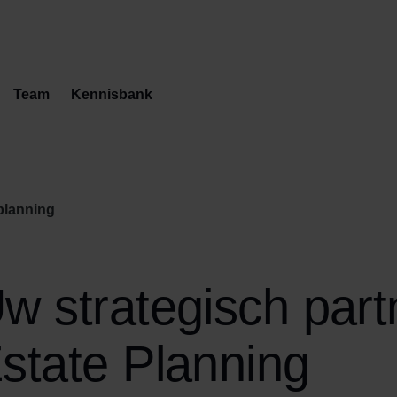
Team
Kennisbank
planning
w strategisch part
state Planning