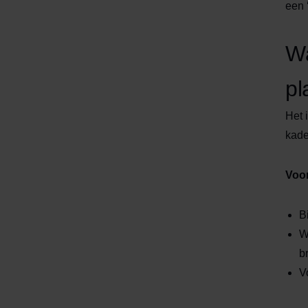
een 
Wa
pl
Het 
kade
Voo
B
W
b
V