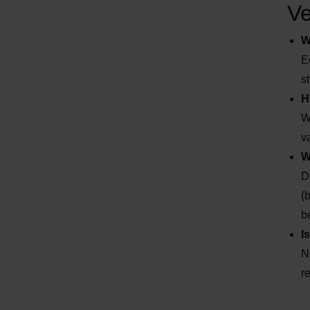
Ve
W
E
s
H
W
v
W
D
(
b
I
N
r