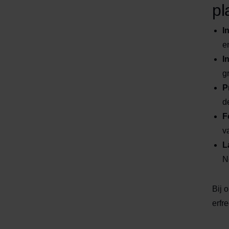
pl
I
e
I
g
P
d
F
v
L
N
Bij 
erfr