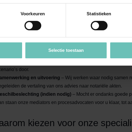
hanteren een aanpak die kenmerkend is voor ons kantoor: perso
 zowel de menselijke als de zakelijke kant.
Voorkeuren
Statistieken
trategische analyse
– We starten met een diepgaande inventari
ermogenssituatie. Hierbij kijken we verder dan het erfrecht alle
n ondernemingsrecht worden meegenomen.
Selectie toestaan
aatwerk advies
– U ontvangt een concreet plan van aanpak. Wi
ogelijkheden (zoals testamentvormen, schenkingsplannen en l
cenario’s door.
amenwerking en uitvoering
– Wij werken waar nodig samen met
egeleiden de vertaling van ons advies naar notariële akten.
eschilbeslechting (indien nodig)
– Mocht er ondanks goede pl
an staan onze mediators en procesadvocaten voor u klaar, tot 
arom kiezen voor onze specialis