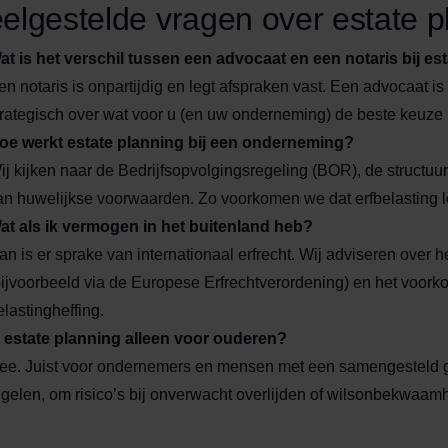
elgestelde vragen over estate p
at is het verschil tussen een advocaat en een notaris bij es
en notaris is onpartijdig en legt afspraken vast. Een advocaat is 
trategisch over wat voor u (en uw onderneming) de beste keuze 
oe werkt estate planning bij een onderneming?
ij kijken naar de Bedrijfsopvolgingsregeling (BOR), de structuu
an huwelijkse voorwaarden. Zo voorkomen we dat erfbelasting l
at als ik vermogen in het buitenland heb?
an is er sprake van internationaal erfrecht. Wij adviseren over h
bijvoorbeeld via de Europese Erfrechtverordening) en het voor
elastingheffing.
s estate planning alleen voor ouderen?
ee. Juist voor ondernemers en mensen met een samengesteld gezin
egelen, om risico’s bij onverwacht overlijden of wilsonbekwaam