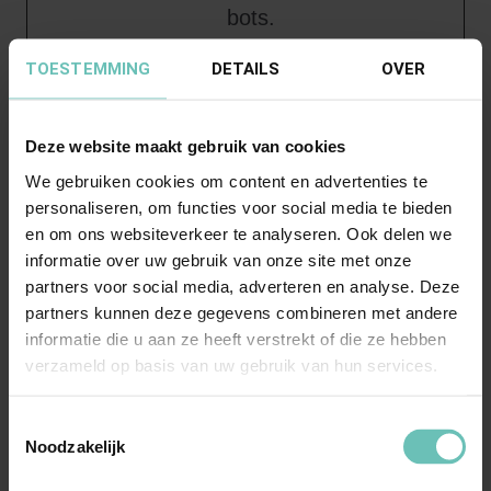
bots.
rc::f
Google
Deze cookie
Perm
TOESTEMMING
DETAILS
OVER
wordt gebruikt
anent
om
Deze website maakt gebruik van cookies
onderscheid te
We gebruiken cookies om content en advertenties te
maken tussen
personaliseren, om functies voor social media te bieden
en om ons websiteverkeer te analyseren. Ook delen we
mensen en
informatie over uw gebruik van onze site met onze
bots.
partners voor social media, adverteren en analyse. Deze
partners kunnen deze gegevens combineren met andere
test_coo
Google
Gebruikt om te
1 dag
informatie die u aan ze heeft verstrekt of die ze hebben
kie
controleren of
verzameld op basis van uw gebruik van hun services.
de browser van
de gebruiker
Toestemmingsselectie
Noodzakelijk
cookies