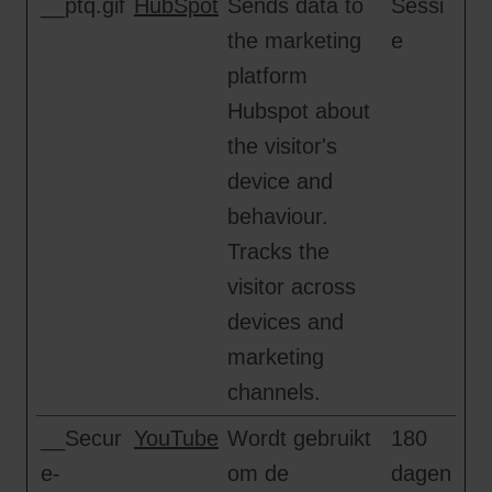
__ptq.gif
HubSpot
Sends data to
Sessi
the marketing
e
platform
Hubspot about
the visitor's
device and
behaviour.
Tracks the
visitor across
devices and
marketing
channels.
__Secur
YouTube
Wordt gebruikt
180
e-
om de
dagen