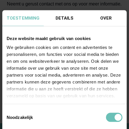
Neemt u gerust contact met ons op voor meer informatie.
TOESTEMMING
DETAILS
OVER
Meer informatie
Deze website maakt gebruik van cookies
Auteursrecht
We gebruiken cookies om content en advertenties te
personaliseren, om functies voor social media te bieden
Handelsnaamrecht
en om ons websiteverkeer te analyseren. Ook delen we
Merkenrecht
informatie over uw gebruik van onze site met onze
Modellenrecht
partners voor social media, adverteren en analyse. Deze
partners kunnen deze gegevens combineren met andere
Namaakbestrijding
informatie die u aan ze heeft verstrekt of die ze hebben
Slaafse nabootsing
verzameld op basis van uw gebruik van hun services.
Toestemmingsselectie
Noodzakelijk