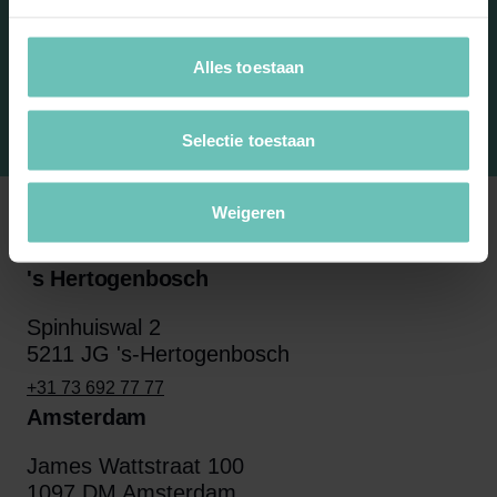
Alles toestaan
Selectie toestaan
Weigeren
's Hertogenbosch
Spinhuiswal 2
5211 JG 's-Hertogenbosch
+31 73 692 77 77
Amsterdam
James Wattstraat 100
1097 DM Amsterdam