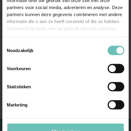
informatie over uw gebruik van onze site met onze
partners voor social media, adverteren en analyse. Deze
“Betrokken zijn bij je
partners kunnen deze gegevens combineren met andere
klant en ook doorzetten
informatie die u aan ze heeft verstrekt of die ze hebben
verzameld op basis van uw gebruik van hun services.
als een oplossing ver
weg lijkt te zijn…dat vind
Toestemmingsselectie
ik belangrijk. Een
Noodzakelijk
menselijke benadering,
Voorkeuren
scherp waar dat de zaak
dient, altijd met oog voor
Statistieken
detail. Daag me uit”
Marketing