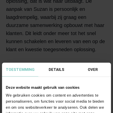
oplossing, dat is wat haar uitdaagt. De
aanpak van Suzan is persoonlijk en
laagdrempelig, waarbij zij graag een
duurzame samenwerking opbouwt met haar
klanten. Dit leidt onder meer tot het snel
kunnen schakelen en leveren van een op de
klant en kwestie toegesneden oplossing.
Klanten omschrijven Suzan als vasthoudend
TOESTEMMING
DETAILS
OVER
en juridisch scherp, zij waarderen haar oog
voor detail en betrokkenheid. Haar werkwijze
Deze website maakt gebruik van cookies
wordt ervaren als persoonlijk, gedegen en
We gebruiken cookies om content en advertenties te
pragmatisch.
personaliseren, om functies voor social media te bieden
en om ons websiteverkeer te analyseren. Ook delen we