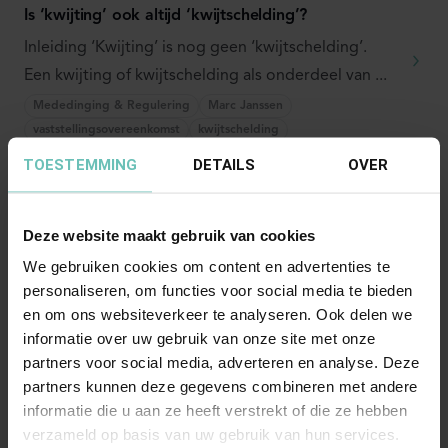
Is ‘kwijting’ ook altijd ‘kwijtschelding’?
Inleiding ‘Kwijting’ is nog geen ‘kwijtschelding’.
Een kwijting of kwijtschelding als onderdeel van ...
Mededinging & Regulering
Marc Janssen
vaststellingsovereenkomst
kwijtschelding
TOESTEMMING
DETAILS
OVER
Deze website maakt gebruik van cookies
We gebruiken cookies om content en advertenties te
personaliseren, om functies voor social media te bieden
en om ons websiteverkeer te analyseren. Ook delen we
informatie over uw gebruik van onze site met onze
10 JUNI 2026
partners voor social media, adverteren en analyse. Deze
Opstellen B2B-contract: geen AI of knippen en
partners kunnen deze gegevens combineren met andere
plakken!
informatie die u aan ze heeft verstrekt of die ze hebben
verzameld op basis van uw gebruik van hun services.
Inleiding Vereist het opstellen van een B2B-