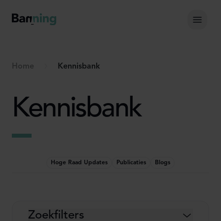
Skip to Content
Hoof
Home
Kennisbank
Kennisbank
Hoge Raad Updates
Publicaties
Blogs
Zoekfilters