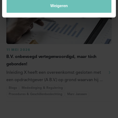
Weigeren
11 MEI 2026
B.V. onbevoegd vertegenwoordigd, maar tòch
gebonden!
Inleiding X heeft een overeenkomst gesloten met
een opdrachtgever (A B.V.) op grond waarvan hij ...
Blogs
Mededinging & Regulering
Procedures & Geschillenbeslechting
Marc Janssen