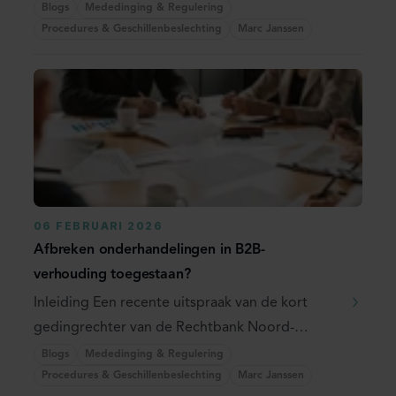
de aanleiding ...
Blogs
Mededinging & Regulering
Procedures & Geschillenbeslechting
Marc Janssen
06 FEBRUARI 2026
Afbreken onderhandelingen in B2B-
verhouding toegestaan?
Inleiding Een recente uitspraak van de kort
gedingrechter van de Rechtbank Noord-
Nederland is de ...
Blogs
Mededinging & Regulering
Procedures & Geschillenbeslechting
Marc Janssen