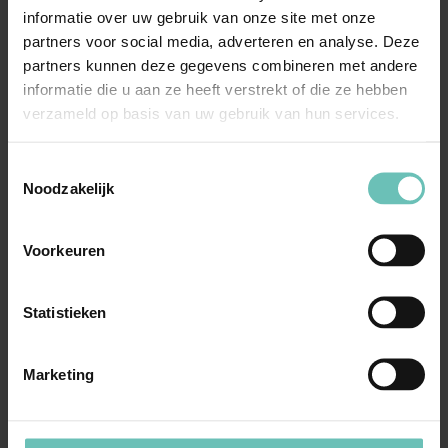
tekortkoming van de wederpartij: Is het noodzakelijk
informatie over uw gebruik van onze site met onze
partners voor social media, adverteren en analyse. Deze
de wederpartij (opnieuw) in verzuim te stellen door
partners kunnen deze gegevens combineren met andere
een ingebrekestelling? Wat moet daar dan precies
informatie die u aan ze heeft verstrekt of die ze hebben
instaan? Uw verdere rechtspositie als crediteur (e.g.
verzameld op basis van uw gebruik van hun services.
schadevergoeding en/of ontbinding) wordt daardoor
bepaald.
Toestemmingsselectie
Noodzakelijk
Heeft u vragen naar aanleiding van deze blog of heeft u
Voorkeuren
andere ondernemingsrechtelijke vragen, neemt u dan
gerust vrijblijvend contact op met
Marc Janssen
of met
Statistieken
een van de andere leden van de sectie
EU-
Mededinging
en
Geschillenbeslechting
.
Marketing