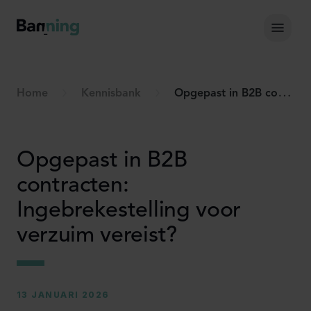
Skip to Content
Hoof
Home
Kennisbank
Opgepast in B2B contracten: Ingebrekestelling voor verzuim vereist?
Opgepast in B2B
contracten:
Ingebrekestelling voor
verzuim vereist?
13 JANUARI 2026