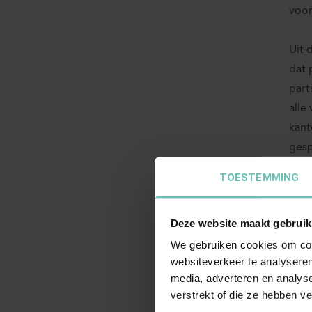
voor
Uit 
dat 
part
alle
kant
gesp
geno
TOESTEMMING
vert
Deze website maakt gebruik
Ande
We gebruiken cookies om cont
omst
websiteverkeer te analyseren
conc
media, adverteren en analys
van 
verstrekt of die ze hebben v