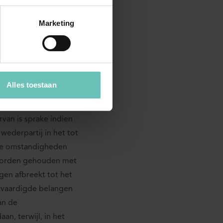
lia van de
ijen geen
Marketing
Alles toestaan
onder dat van
jn dat het
van is sprake indien
wederpartij in het tot
ere omstandigheden
e worden gehouden met
gen afbreekt tot het
tvaardigde belangen
van de
, terwijl, in het