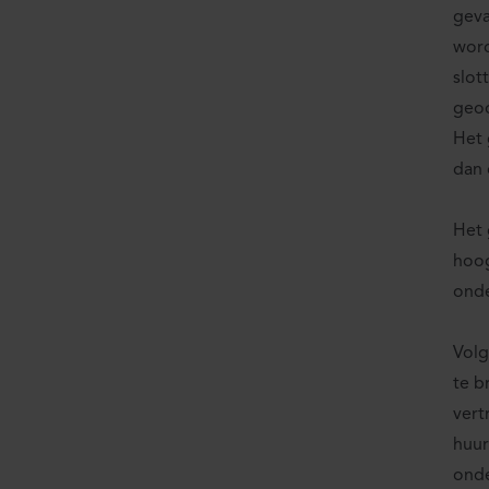
geva
word
slot
geoo
Het 
dan 
Het 
hoog
onde
Volg
te b
vert
huur
onde