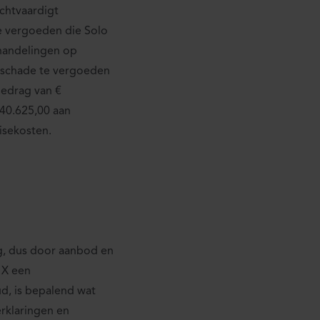
chtvaardigt
e vergoeden die Solo
rhandelingen op
 schade te vergoeden
bedrag van €
 40.625,00 aan
isekosten.
, dus door aanbod en
 X een
d, is bepalend wat
erklaringen en