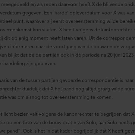
 meegedeeld en als reden daarvoor heeft X de blijvende ondu
verdatum gegeven. Een ‘harde’ opleverdatum voor X was van
ntieel punt, waarover zij eerst overeenstemming wilde bereike
overeenkomst kon sluiten. X heeft volgens de kantonrechter 
zij dit op enig moment heeft laten varen. Uit de correspondentie
lijven informeren naar de voortgang van de bouw en de vergun
ken blijkt dat beide partijen ook in de periode na 20 juni 2023
rhandeling zijn gebleven.
asis van de tussen partijen gevoerde correspondentie is naar
onrechter duidelijk dat X het pand nog altijd graag wilde hure
ntie was om alsnog tot overeenstemming te komen.
at licht bezien valt volgens de kanonrechter te begrijpen dat X 
tie op een foto van de bouwlocatie van Solo, aan Solo heeft g
we pand”. Ook is het in dat kader begrijpelijk dat X heeft ge