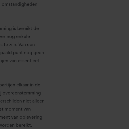
en omstandigheden
ming is bereikt de
ver nog enkele
 te zijn. Van een
bepaald punt nog geen
ijen van essentieel
partijen elkaar in de
zij overeenstemming
erschilden niet alleen
het moment van
oment van oplevering
worden bereikt,