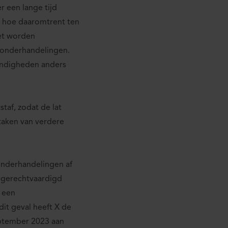
 een lange tijd
s hoe daaromtrent ten
et worden
 onderhandelingen.
andigheden anders
af, zodat de lat
taken van verdere
onderhandelingen af
t gerechtvaardigd
 een
it geval heeft X de
eptember 2023 aan