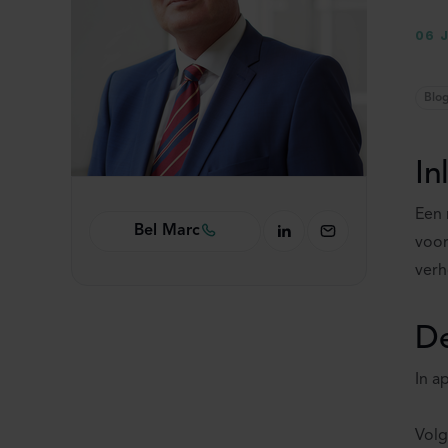
06 
Blo
In
Een
Bel Marc
voor
verh
De
In a
Volg