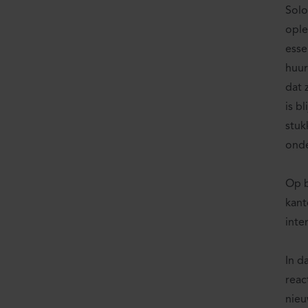
Solo
ople
esse
huur
dat 
is b
stuk
onde
Op b
kant
inte
In d
reac
nieu