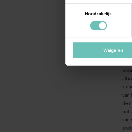
De c
Toestemmingsselectie
huur
Noodzakelijk
huur
Zijn
Weigeren
Hoof
scha
onre
afbr
stan
van 
de m
onts
van 
onde