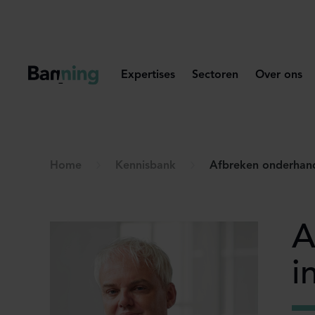
Skip to Content
Expertises
Sectoren
Over ons
Home
Kennisbank
Afbreken onderhand
A
i