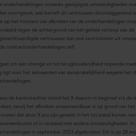
l onderhandelingen ondanks gewijzigde omstandigheden over
en voortgezet, wat betreft dit vertrouwen doorslaggevend i
te op het moment van afbreken van de onderhandelingen mo
rdeeld tegen de achtergrond van het gehele verloop van de
gerechtvaardigde vertrouwen kan ook voortvloeien uit omst
de contractonderhandelingen zelf.
gaat om een strenge en tot terughoudendheid nopende maatst
 ligt voor het aanvaarden van aansprakelijkheid wegens het s
rhandelingen.
ens de kantonrechter stond het X daarom in beginsel vrij de 
reken, tenzij het afbreken onaanvaardbaar is op grond van he
rouwen dat door X zou zijn gewekt in het tot stand komen van
overeenkomst of in verband met andere omstandigheden. In d
rhandelingen in september 2023 afgebroken. Dit is op 28 s