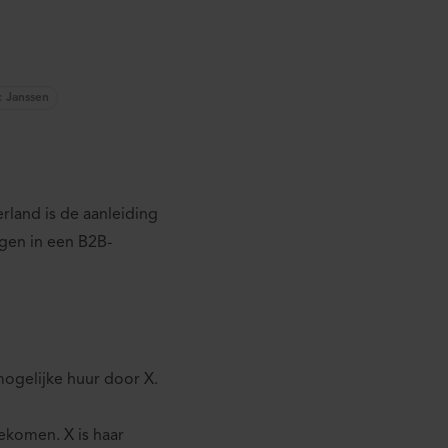
 Janssen
land is de aanleiding
gen in een B2B-
mogelijke huur door X.
ekomen. X is haar