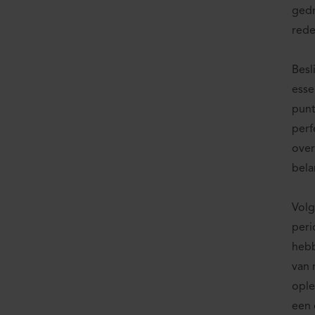
gedr
rede
Besl
esse
punt
perf
over
bela
Volg
peri
hebb
van 
ople
een 