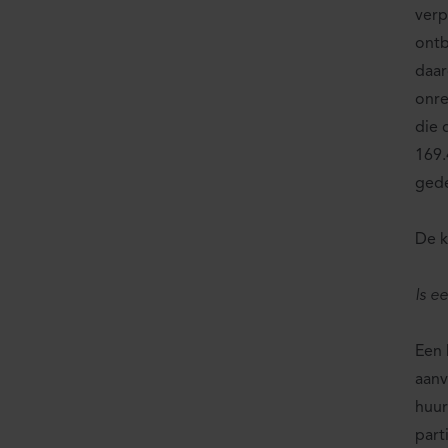
verp
ontb
daar
onre
die 
169.
gede
De k
Is e
Een 
aanv
huur
part