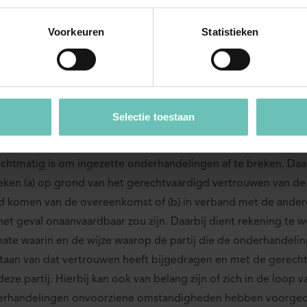
onclusie is dat niet vast is komen te staan dat over de essentia
overeenkomst overeenstemming is bereikt, zodat tussen part
Voorkeuren
Statistieken
overeenkomst tot stand is gekomen.
 de onderhandelingen door X onrechtmatig afgebroken?
Selectie toestaan
dregel is dat onderhandelingen kunnen worden afgebroken z
deplichtigheid sprake is. Onder omstandigheden kan het zo zi
chtmatig is om ingezette onderhandelingen af te breken. Daar
eken (a) op grond van het gerechtvaardigd vertrouwen van de 
d komen van de overeenkomst of (b) in verband met de and
het geval onaanvaardbaar zou zijn. Daarbij dient rekening t
ate waarin en de wijze waarop de partij die de onderhandelin
taan van dat vertrouwen heeft bijgedragen en met de gerech
deze partij. Hierbij kan ook van belang zijn of zich in de loop 
rhandelingen onvoorziene omstandigheden hebben voorgedaan