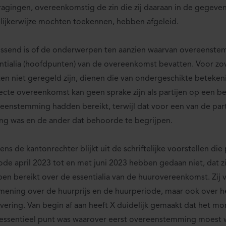
agingen, overeenkomstig de zin die zij daaraan in de gegev
lijkerwijze mochten toekennen, hebben afgeleid.
issend is of de onderwerpen ten aanzien waarvan overeenstem
ntialia (hoofdpunten) van de overeenkomst bevatten. Voor zo
en niet geregeld zijn, dienen die van ondergeschikte betekenis
ecte overeenkomst kan geen sprake zijn als partijen op een 
eenstemming hadden bereikt, terwijl dat voor een van de part
ng was en de ander dat behoorde te begrijpen.
ens de kantonrechter blijkt uit de schriftelijke voorstellen die 
ode april 2023 tot en met juni 2023 hebben gedaan niet, dat 
en bereikt over de essentialia van de huurovereenkomst. Zij v
mening over de huurprijs en de huurperiode, maar ook over 
vering. Van begin af aan heeft X duidelijk gemaakt dat het m
essentieel punt was waarover eerst overeenstemming moest 