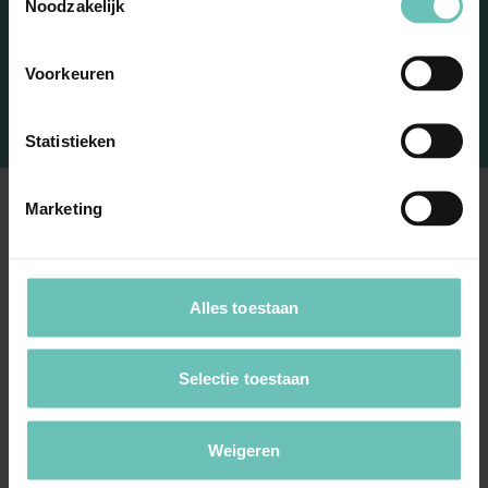
Noodzakelijk
Voorkeuren
Statistieken
Marketing
's Hertogenbosch
Alles toestaan
Spinhuiswal 2
5211 JG 's-Hertogenbosch
+31 73 692 77 77
Selectie toestaan
Amsterdam
Weigeren
James Wattstraat 100
1097 DM Amsterdam