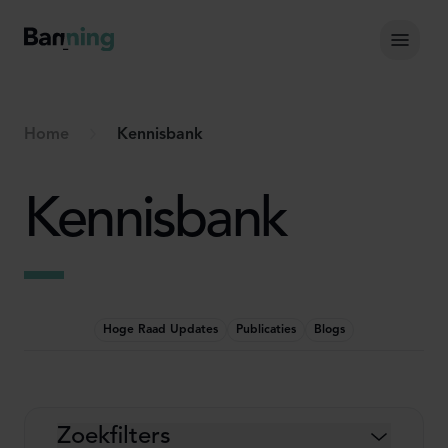
Skip to Content
Hoof
Home
Kennisbank
Kennisbank
Hoge Raad Updates
Publicaties
Blogs
Zoekfilters