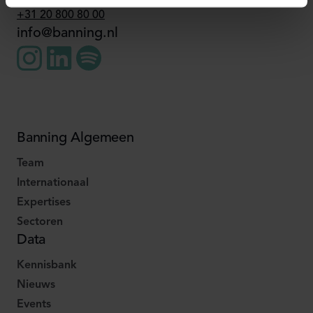
+31 20 800 80 00
info@banning.nl
Banning Algemeen
Team
Internationaal
Expertises
Sectoren
Data
Kennisbank
Nieuws
Events