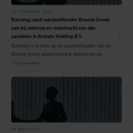
10 FEBRUARI 2023
Banning raadt aandeelhouder Brands Groep
aan bij verkoop en overdracht van alle
aandelen in Brands Holding B.V.
Banning is er trots op de aandeelhouder van de
Brands groep geadviseerd te hebben bij de
verkoop en ...
Corporate/M&A
16 MEI 2023