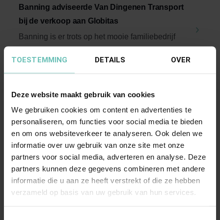
Banning adviseerde Van Dingenen Transport
bij de verkoop aan Globitas
Banning is er trots op het mooie familiebedrijf
Van Dingenen Transport te hebben begeleid bij
TOESTEMMING
DETAILS
OVER
de ...
Corporate/M&A
Deze website maakt gebruik van cookies
We gebruiken cookies om content en advertenties te
personaliseren, om functies voor social media te bieden
en om ons websiteverkeer te analyseren. Ook delen we
informatie over uw gebruik van onze site met onze
partners voor social media, adverteren en analyse. Deze
partners kunnen deze gegevens combineren met andere
16 MEI 2023
informatie die u aan ze heeft verstrekt of die ze hebben
Banning adviseerde de aandeelhouders van
verzameld op basis van uw gebruik van hun services.
De Transportbrug en De Cleanbrug bij de
verkoop aan Baks Logistiek
Toestemmingsselectie