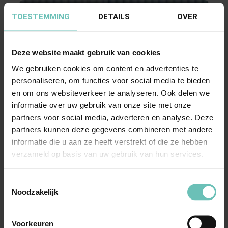
TOESTEMMING
DETAILS
OVER
Deze website maakt gebruik van cookies
We gebruiken cookies om content en advertenties te
personaliseren, om functies voor social media te bieden
26 APRIL 2024
en om ons websiteverkeer te analyseren. Ook delen we
Banning adviseerde de
informatie over uw gebruik van onze site met onze
partners voor social media, adverteren en analyse. Deze
oprichters/aandeelhouders van Tennispark
partners kunnen deze gegevens combineren met andere
Buitenveldert – Holding – B.V.
informatie die u aan ze heeft verstrekt of die ze hebben
Banning adviseerde de
verzameld op basis van uw gebruik van hun services.
oprichters/aandeelhouders van Tennispark
Buitenveldert – Holding – B.V. bij ...
Corporate/M&A
Toestemmingsselectie
Noodzakelijk
Voorkeuren