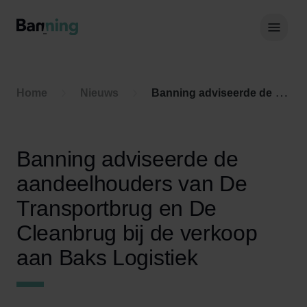
Skip to Content
Hoof
Home
Nieuws
Banning adviseerde de aandeelhouders van De Transportbrug en De Cleanbrug bij de verkoop aan Baks Logistiek
Banning adviseerde de
aandeelhouders van De
Transportbrug en De
Cleanbrug bij de verkoop
aan Baks Logistiek