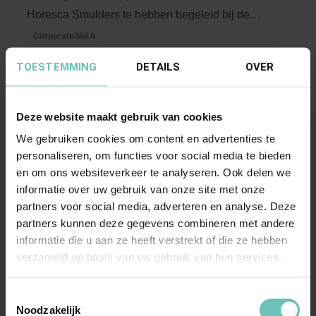
Horesca Smulders te hebben begeleid bij de
verkoop aan ...
Corporate/M&A
TOESTEMMING
DETAILS
OVER
Deze website maakt gebruik van cookies
We gebruiken cookies om content en advertenties te
personaliseren, om functies voor social media te bieden
en om ons websiteverkeer te analyseren. Ook delen we
informatie over uw gebruik van onze site met onze
28 OKTOBER 2022
partners voor social media, adverteren en analyse. Deze
Banning adviseert Axivate Horeca Group bij
partners kunnen deze gegevens combineren met andere
overname aandelen in het kapitaal van
informatie die u aan ze heeft verstrekt of die ze hebben
Restaurant 't Reeuwijkse Hout B.V. en Osteria
verzameld op basis van uw gebruik van hun services.
B.V.
Banning is er trots op Axivate Horeca Group
Toestemmingsselectie
Noodzakelijk
geadviseerd te hebben bij de overname van alle