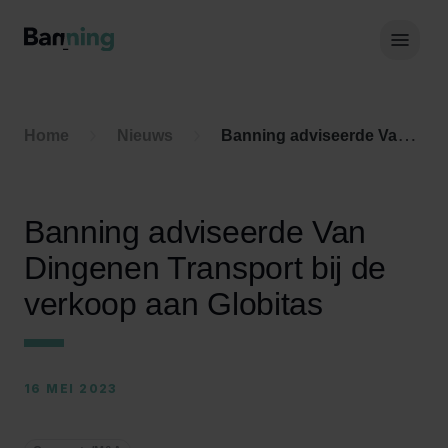
Skip to Content
Hoof
Home
Nieuws
Banning adviseerde Van Dingenen Transport bij de verkoop aan Globitas
Banning adviseerde Van
Dingenen Transport bij de
verkoop aan Globitas
16 MEI 2023