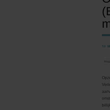
(
m
16 
Hog
Opze
Verl
aanv
omst
billi