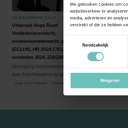
We gebruiken cookies om cont
websiteverkeer te analyseren
media, adverteren en analys
29 NOVEMBER 2024
07 JULI 2
verstrekt of die ze hebben v
Uitspraak Hoge Raad:
Uitspraak 
Verbintenissenrecht,
Arbeidsrec
Toestemmingsselectie
overeenkomstenrecht, procesrecht
(ECLI:NL:HR
Noodzakelijk
(ECLI:NL:HR:2024:1763, 29
22/03660)
november 2024, 23/01893)
Art. 7:677 
Opzegging franchiseovereenkomst
ter grootte 
door franchisegever op grond van
opzegtermij
Hoge Raad U
Weigeren
opzeggingsbeding. Rechtsgevolgen
...
Hoge Raad Updates
Cassatie
...