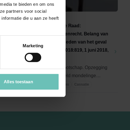
 media te bieden en om ons
ze partners voor social
nformatie die u aan ze heeft
31 MEI 2018
Uitspraak Hoge Raad:
Overeenkomstenrecht. Belang van
ril
de omstandigheden van het geval
Marketing
(ECLI:NL:HR:2018:819, 1 juni 2018,
nr. 17/00271)
n korte
Personenvennootschap. Opzegging
 door
van een vof. Hield mondelinge
Alles toestaan
uitlating van vennoot de opzegging
Hoge Raad Updates
Cassatie
...