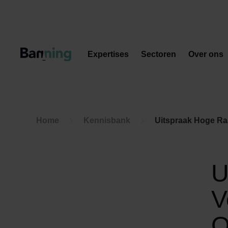
Skip to Content
Expertises
Sectoren
Over ons
Home
Kennisbank
Uitspraak Hoge Raa
U
V
O