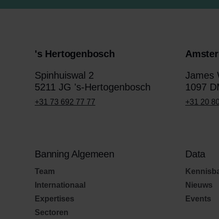
's Hertogenbosch
Amste
Spinhuiswal 2
James W
5211 JG 's-Hertogenbosch
1097 D
+31 73 692 77 77
+31 20 8
Banning Algemeen
Data
Team
Kennisb
Internationaal
Nieuws
Expertises
Events
Sectoren