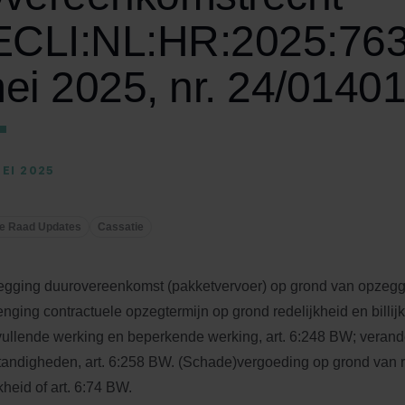
ECLI:NL:HR:2025:763
ei 2025, nr. 24/01401
MEI 2025
e Raad Updates
Cassatie
gging duurovereenkomst (pakketvervoer) op grond van opzegg
enging contractuele opzegtermijn op grond redelijkheid en billi
ullende werking en beperkende werking, art. 6:248 BW; verand
andigheden, art. 6:258 BW. (Schade)vergoeding op grond van r
jkheid of art. 6:74 BW.