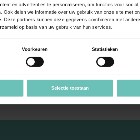
ent en advertenties te personaliseren, om functies voor social
. Ook delen we informatie over uw gebruik van onze site met on
e. Deze partners kunnen deze gegevens combineren met andere i
023
30 APRIL 2021
erzameld op basis van uw gebruik van hun services.
Hoge Raad:
Uitspraak Hoge Raad:
ht
Verbintenissenrecht
:2023:1058, 7 juli 2023,
(ECLI:NL:HR:2021:667, 30 ap
Voorkeuren
Statistieken
2021, 20/00140)
lid 2 en 3 BW. Vergoeding
Opzegging van
van loon over
distributieovereenkomst tege
n na ontslag op staande
contractuele termijn, gevolgd
pdates
Cassatie
Hoge Raad Updates
Cassatie
Selectie toestaan
opzegging ...