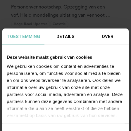
Personenvennootschap. Opzegging van een
vof. Hield mondelinge uitlating van vennoot de
opzegging ...
Hoge Raad Updates
Cassatie
TOESTEMMING
DETAILS
OVER
Deze website maakt gebruik van cookies
We gebruiken cookies om content en advertenties te
personaliseren, om functies voor social media te bieden
en om ons websiteverkeer te analyseren. Ook delen we
informatie over uw gebruik van onze site met onze
05 NOVEMBER 2021
partners voor social media, adverteren en analyse. Deze
Uitspraak Hoge Raad: Verbintenissenrecht
partners kunnen deze gegevens combineren met andere
(ECLI:NL:HR:2021:1652, 5 november 2021,
informatie die u aan ze heeft verstrekt of die ze hebben
20/01038)
verzameld op basis van uw gebruik van hun services.
Vordering van saunaclub tot herstel bankrelatie