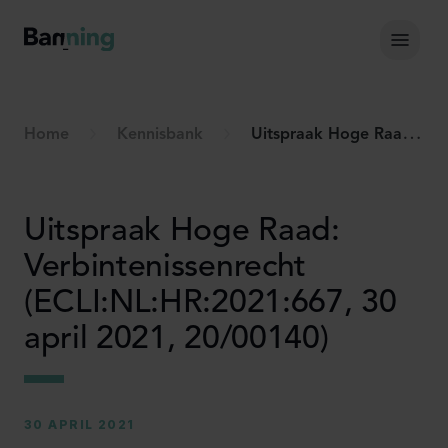
Skip to Content
Hoof
Home
Kennisbank
Uitspraak Hoge Raad: Verbintenissenrecht (ECLI:NL:HR:2021:667, 30 april 2021, 20/00140)
Uitspraak Hoge Raad:
Verbintenissenrecht
(ECLI:NL:HR:2021:667, 30
april 2021, 20/00140)
30 APRIL 2021