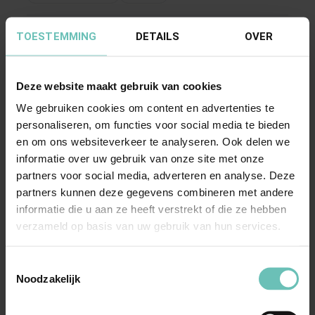
TOESTEMMING
DETAILS
OVER
Deze website maakt gebruik van cookies
We gebruiken cookies om content en advertenties te
personaliseren, om functies voor social media te bieden
en om ons websiteverkeer te analyseren. Ook delen we
18 FEBRUARI 2016
informatie over uw gebruik van onze site met onze
Uitspraak Hoge Raad: Ontslag op staande
partners voor social media, adverteren en analyse. Deze
voet (ECLI:NL:HR:2016:290, 19 februari 2016,
partners kunnen deze gegevens combineren met andere
informatie die u aan ze heeft verstrekt of die ze hebben
nr. 14/05316)
verzameld op basis van uw gebruik van hun services.
Arbeidsrecht. Ontslag op staande voet (art.
7:677 BW). Gebruik strafrechtelijke term
Toestemmingsselectie
(diefstal) in ...
Hoge Raad Updates
Arbeidsrecht
Cassatie
Noodzakelijk