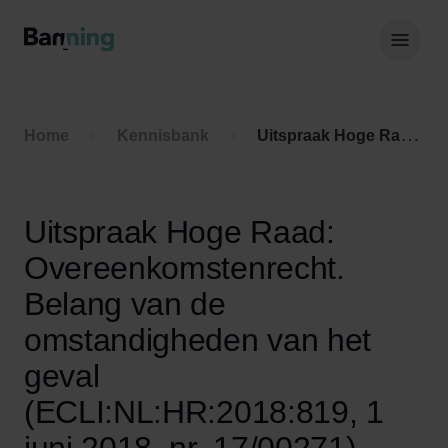
Skip to Content
Hoof
Home
Kennisbank
Uitspraak Hoge Raad: Overeenkomstenrecht. Belang van de omstandigheden van het geval (ECLI:NL:HR:2018:819, 1 juni 2018, nr. 17/00271)
Uitspraak Hoge Raad:
Overeenkomstenrecht.
Belang van de
omstandigheden van het
geval
(ECLI:NL:HR:2018:819, 1