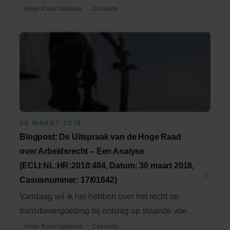
opzegging ...
Hoge Raad Updates
Cassatie
28 MAART 2018
Blogpost: De Uitspraak van de Hoge Raad
over Arbeidsrecht – Een Analyse
(ECLI:NL:HR:2018:484, Datum: 30 maart 2018,
Casusnummer: 17/01642)
Vandaag wil ik het hebben over het recht op
transitievergoeding bij ontslag op staande voet,
...
Hoge Raad Updates
Cassatie