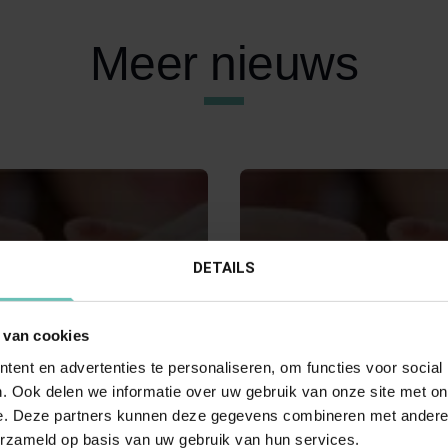
Meer nieuws
DETAILS
 van cookies
019
04 JULI 2015
ent en advertenties te personaliseren, om functies voor social
ongeregeld’
Partneralimentatie tussen
. Ook delen we informatie over uw gebruik van onze site met on
samenwoners: geen schenk
s van ongehuwd
e. Deze partners kunnen deze gegevens combineren met andere i
mits
: investeren in de
erzameld op basis van uw gebruik van hun services.