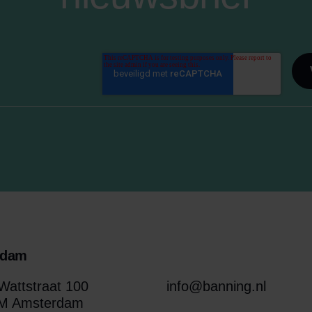
rdam
attstraat 100
info@banning.nl
M Amsterdam