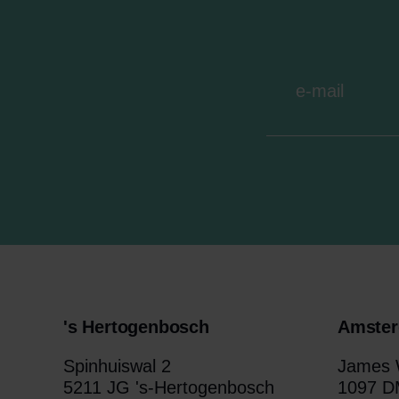
's Hertogenbosch
Amste
Spinhuiswal 2
James W
5211 JG 's-Hertogenbosch
1097 D