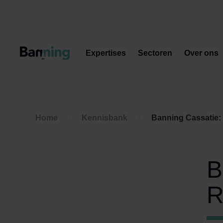
Skip to Content
Expertises
Sectoren
Over ons
Home
Kennisbank
Banning Cassatie:
B
R