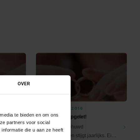
OVER
29 AUGUSTUS 2016
 media te bieden en om ons
Samenlevers opgelet!
ze partners voor social
ing,
Het aantal ongehuwd
nformatie die u aan ze heeft
samenwonenden stijgt jaarlijks. Eind