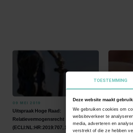
TOESTEMMING
Deze website maakt gebruik
09 MEI 2019
04 JUNI 2
We gebruiken cookies om cont
Uitspraak Hoge Raad:
‘Stelletje 
websiteverkeer te analyseren
Relatievermogensrecht
De risico’
media, adverteren en analys
(ECLI:NL:HR:2019:707, 10 mei
samenwonen
verstrekt of die ze hebben v