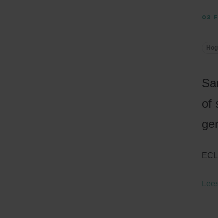
03 
Hog
Sa
of 
ge
ECLI
Lees