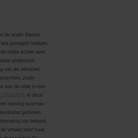
an de ander
Steeds
iets geregeld hebben.
de liefde echter over
relatie problemen
g van de inboedel,
gsrechten, zoals
as aan de orde in een
:2019:707
). In deze
een woning waarvan
reenkomst gesloten.
rbouwing zijn betaald
 de vrouw) door haar