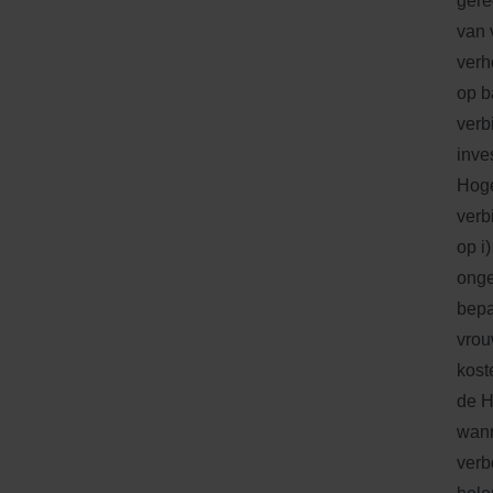
gere
van 
verh
op b
verb
inve
Hoge
verb
op i
onge
bepa
vrou
kost
de H
wann
verb