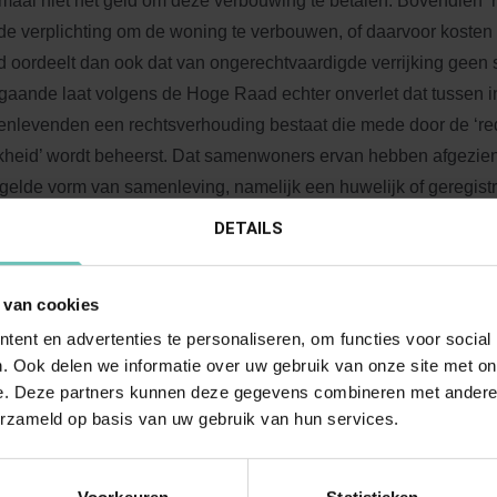
maal niet het geld om deze verbouwing te betalen. Bovendien 
 de verplichting om de woning te verbouwen, of daarvoor koste
 oordeelt dan ook dat van ongerechtvaardigde verrijking geen s
gaande laat volgens de Hoge Raad echter onverlet dat tussen i
nlevenden een rechtsverhouding bestaat die mede door de ‘red
ijkheid’ wordt beheerst. Dat samenwoners ervan hebben afgezien
gelde vorm van samenleving, namelijk een huwelijk of geregist
te gaan, of over de vermogensrechtelijke aspecten van hun sa
DETAILS
rukkelijke of stilzwijgende afspraken te maken, staat daaraan ni
raak om te gaan samenleven, raakt in de praktijk onvermijdelijk
 van cookies
ogensrechtelijke verhouding. Ook als ten aanzien van bepaalde
ent en advertenties te personaliseren, om functies voor social
oedingsrecht kan worden aangenomen op grond van een overe
. Ook delen we informatie over uw gebruik van onze site met on
de in de wet geregelde rechtsfiguren, kan volgens de Hoge Raad
e. Deze partners kunnen deze gegevens combineren met andere i
and met de bijzondere omstandigheden van het geval voortvloei
erzameld op basis van uw gebruik van hun services.
lijkheid en billijkheid. Nu in dit geval de vrouw aanspraak maa
 investering, lag het naar het oordeel van de Hoge Raad op ha