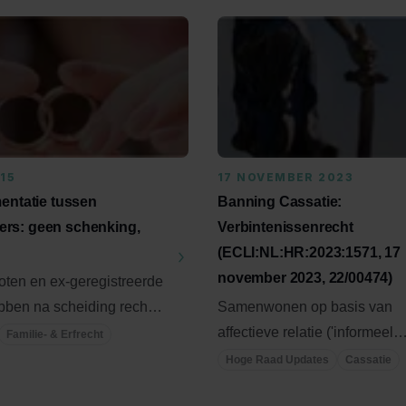
015
17 NOVEMBER 2023
mentatie tussen
Banning Cassatie:
rs: geen schenking,
Verbintenissenrecht
(ECLI:NL:HR:2023:1571, 17
november 2023, 22/00474)
ten en ex-geregistreerde
bben na scheiding recht
Samenwonen op basis van
imentatie. Dit ...
affectieve relatie ('informeel
Familie- & Erfrecht
samenleven'). Vergoedingsre
Hoge Raad Updates
Cassatie
Onjuiste ...