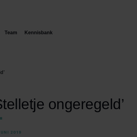
Team
Kennisbank
ld’
Stelletje ongeregeld’
JUNI 2019