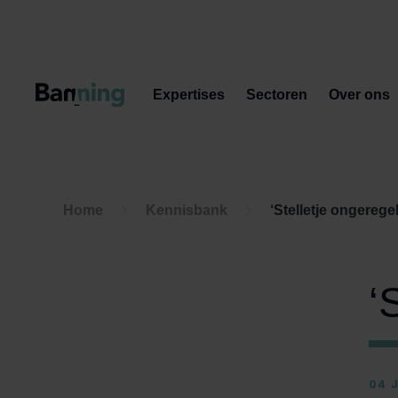
Skip to Content
Expertises
Sectoren
Over ons
Home
Kennisbank
‘Stelletje ongerege
‘
04 