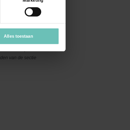
Marketing
 van redelijkheid en
eeft. In casu heeft de
 Zij heeft dan ook
oedingsrecht jegens de
Alles toestaan
e-erfrechtelijke
den van de sectie