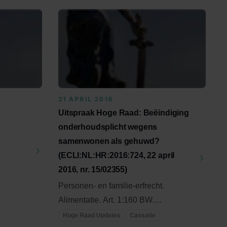
21 APRIL 2016
Uitspraak Hoge Raad: Beëindiging
onderhoudsplicht wegens
samenwonen als gehuwd?
(ECLI:NL:HR:2016:724, 22 april
2016, nr. 15/02355)
Personen- en familie-erfrecht.
chten.
Alimentatie. Art. 1:160 BW.
Beëindiging onderhoudsplicht
Hoge Raad Updates
Cassatie