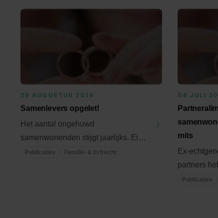
29 AUGUSTUS 2016
04 JULI 2
Samenlevers opgelet!
Partnerali
samenwone
Het aantal ongehuwd
mits
samenwonenden stijgt jaarlijks. Eind
2015 was het aantal ongehuwd
Ex-echtgeno
Publicaties
Familie- & Erfrecht
samenwonenden ...
partners he
op partneral
Publicaties