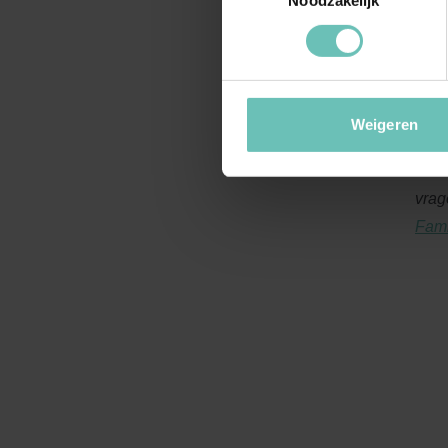
Noodzakelijk
bijz
bill
vrou
geen
man
Weigeren
Heef
vrag
Fami