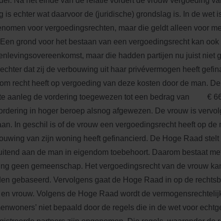
er. Na het einde van de relatie vordert de vrouw vergoeding v
g is echter wat daarvoor de (juridische) grondslag is. In de wet 
nomen voor vergoedingsrechten, maar die geldt alleen voor m
. Een grond voor het bestaan van een vergoedingsrecht kan ook 
nlevingsovereenkomst, maar die hadden partijen nu juist niet 
t echter dat zij de verbouwing uit haar privévermogen heeft gefina
om recht heeft op vergoeding van deze kosten door de man. De 
te aanleg de vordering toegewezen tot een bedrag van € 66.
ordering in hoger beroep alsnog afgewezen. De vrouw is vervol
an. In geschil is of de vrouw een vergoedingsrecht heeft op de 
ouwing van zijn woning heeft gefinancierd. De Hoge Raad stelt
luitend aan de man in eigendom toebehoort. Daarom bestaat met
ng geen gemeenschap. Het vergoedingsrecht van de vrouw kan
en gebaseerd. Vervolgens gaat de Hoge Raad in op de rechtsb
en vrouw. Volgens de Hoge Raad wordt de vermogensrechtelij
enwoners’ niet bepaald door de regels die in de wet voor echt