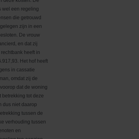
an deze kosten. De
is wel een regeling
ensen die getrouwd
gelegen zijn in een
gesloten. De vrouw
ncierd, en dat zij
rechtbank heeft in
917,93. Het hof heeft
gens in cassatie
man, omdat zij de
 voorop dat de woning
 betrekking tot deze
 dus niet daarop
etrekking tussen de
ke verhouding tussen
genoten en