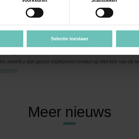
Voorkeuren
Statistieken
ondere feiten en omstandigheden te stellen die naar maatstaven
ijkheid meebrengen dat zij een vergoedingsrecht jegens de man h
w echter geen bijzondere feiten en omstandigheden aangevoerd.
 uit de eisen van redelijkheid en billijkheid voortvloeiend verg
.
Selectie toestaan
t u vragen naar aanleiding van dit artikel of heeft u andere famili
en, neemt u dan gerust vrijblijvend contact op met één van de
le
lierecht
.
Meer nieuws