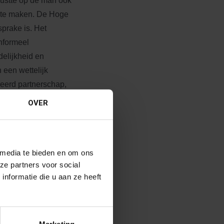
rustte op de man ook
n te maken. De Hoge
prake is. Het
nformeel
elijkheid en
 een wettelijk
reerd partnerschap,
menleving
OVER
et in de weg. De
 ook hun
 uitgaven niet een
 media te bieden en om ons
enkomst of op grond
ze partners voor social
 zo’n vordering in
nformatie die u aan ze heeft
en uit de eisen van
kt op vergoeding van
ar weg om de