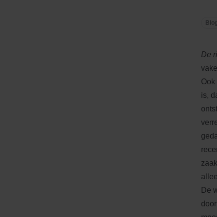
Blo
De r
vake
Ook 
is, 
onts
verr
geda
rece
zaak
alle
De w
door