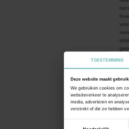
hele
niet
Raad
voor
same
bill
gere
aan 
TOESTEMMING
uitd
afsp
Deze website maakt gebruik
verm
We gebruiken cookies om cont
verg
websiteverkeer te analyseren
van 
media, adverteren en analys
verb
verstrekt of die ze hebben v
rede
haar
Toestemmingsselectie