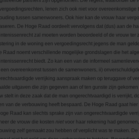
gistreerde partners zijn opgenomen. Die regels, waaronder de r
vergoedingsrechten, lenen zich ook niet voor overeenkomstige 
ouding tussen samenwoners. Ook hier kan de vrouw haar vergo
aseren. De Hoge Raad oordeelt vervolgens dat (dus) aan de h
intenissenrecht zal moeten worden beoordeeld of de vrouw ter 
stering in de woning een vergoedingsrecht jegens de man gel
 Raad noemt verschillende mogelijke grondslagen die het al
intenissenrecht biedt. Zo kan een van de informeel samenleve
) een overeenkomst tussen de samenwoners, ii) onverschuldigde b
rechtvaardigde verrijking aanspraak maken op teruggave of ve
alde uitgaven die zijn gegeven aan of ten gunste zijn gekomen
w stelt in deze zaak dat de man ongerechtvaardigd is verrijkt, do
en van de verbouwing heeft bespaard. De Hoge Raad gaat hier 
oge Raad kan slechts sprake zijn van ongerechtvaardigde verri
eer de vrouw die kosten
niet
voor haar rekening had genomen, 
ouwing zelf gemaakt zou hebben of verplicht was te maken. De