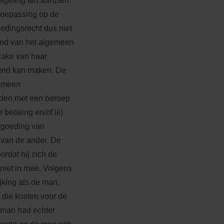
egeling ten aanzien
toepassing op de
edingsrecht dus niet
and van het algemeen
zake van haar
dend kan maken. De
gemeen
nden met een beroep
etaling en/of iii)
rgoeding van
 van de ander. De
ordat hij zich de
niet in mee. Volgens
jking als de man,
die kosten voor de
 man had echter