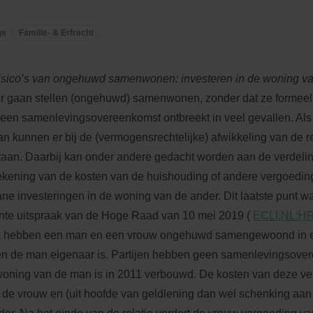
gs
Familie- & Erfrecht
isico’s van ongehuwd samenwonen: investeren in de woning v
r gaan stellen (ongehuwd) samenwonen, zonder dat ze formeel 
een samenlevingsovereenkomst ontbreekt in veel gevallen. Als 
dan kunnen er bij de (vermogensrechtelijke) afwikkeling van de 
taan. Daarbij kan onder andere gedacht worden aan de verdelin
ekening van de kosten van de huishouding of andere vergoedin
ne investeringen in de woning van de ander. Dit laatste punt w
nte uitspraak van de Hoge Raad van 10 mei 2019 (
ECLI:NL:HR
 hebben een man en een vrouw ongehuwd samengewoond in 
en de man eigenaar is. Partijen hebben geen samenlevingsove
oning van de man is in 2011 verbouwd. De kosten van deze ve
 de vrouw en (uit hoofde van geldlening dan wel schenking aan