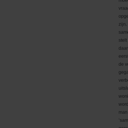
moed
vraa
opge
zijn
same
stel
daar
eers
de v
gega
verb
uits
woni
word
man 
‘sam