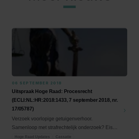
06 SEPTEMBER 2018
Uitspraak Hoge Raad: Procesrecht
(ECLI:NL:HR:2018:1433, 7 september 2018, nr.
17/05787)
Verzoek voorlopige getuigenverhoor.
Samenloop met strafrechtelijk onderzoek? Eisen
te stellen aan ...
Hoge Raad Updates
Cassatie