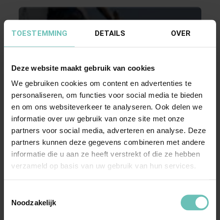
TOESTEMMING
DETAILS
OVER
Deze website maakt gebruik van cookies
We gebruiken cookies om content en advertenties te
06 OKTOBER 2015
personaliseren, om functies voor social media te bieden
en om ons websiteverkeer te analyseren. Ook delen we
Uitspraak Hoge Raad: verzoek tot aanmerken
informatie over uw gebruik van onze site met onze
van ‘samenwoner’ als huurder
partners voor social media, adverteren en analyse. Deze
(ECLI:NL:HR:2015:525, 14 augustus 2015, nr.
partners kunnen deze gegevens combineren met andere
14/02241)
informatie die u aan ze heeft verstrekt of die ze hebben
Huurrecht. Verzoek tot aanmerken van
verzameld op basis van uw gebruik van hun services.
‘samenwoner’ als huurder, art. 7:267 BW.
Verzoek nog mogelijk ...
Toestemmingsselectie
Hoge Raad Updates
Cassatie
Noodzakelijk