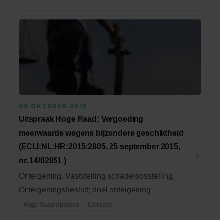
06 OKTOBER 2015
Uitspraak Hoge Raad: Vergoeding
meerwaarde wegens bijzondere geschiktheid
(ECLI:NL:HR:2015:2805, 25 september 2015,
nr. 14/02051 )
Onteigening. Vaststelling schadeloosstelling.
Onteigeningsbesluit; doel onteigening.
Vergoeding ...
Hoge Raad Updates
Cassatie