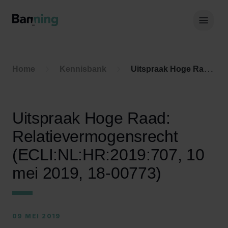
Skip to Content
Hoof
Home
Kennisbank
Uitspraak Hoge Raad: Relatievermogensrecht (ECLI:NL:HR:2019:707, 10 mei 2019, 18-00773)
Uitspraak Hoge Raad:
Relatievermogensrecht
(ECLI:NL:HR:2019:707, 10
mei 2019, 18-00773)
09 MEI 2019