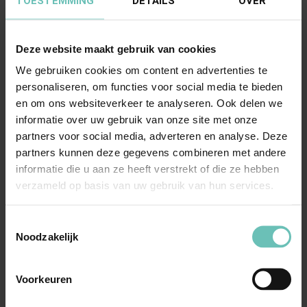
TOESTEMMING
DETAILS
OVER
Deze website maakt gebruik van cookies
20 NOVEMBER 2020
We gebruiken cookies om content en advertenties te
Uitspraak Hoge Raad: Inkomstenbelasting.
personaliseren, om functies voor social media te bieden
Art. 3.8 Wet IB 2001 (ECLI:NL:HR:2020:1856,
en om ons websiteverkeer te analyseren. Ook delen we
20 november 2020, 19/04790)
informatie over uw gebruik van onze site met onze
partners voor social media, adverteren en analyse. Deze
Debiteursvervanging; onvolwaardige vordering?
partners kunnen deze gegevens combineren met andere
Afwaarderingsverlies aftrekbaar? ...
informatie die u aan ze heeft verstrekt of die ze hebben
Hoge Raad Updates
Cassatie
verzameld op basis van uw gebruik van hun services.
Toestemmingsselectie
Noodzakelijk
Voorkeuren