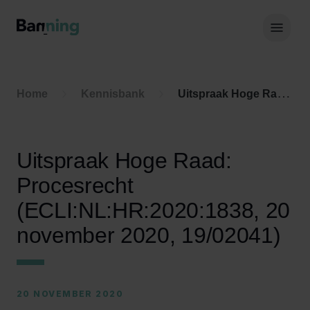
Skip to Content
Hoof
Home
Kennisbank
Uitspraak Hoge Raad: Procesrecht (ECLI:NL:HR:2020:1838, 20 november 2020, 19/02041)
Uitspraak Hoge Raad:
Procesrecht
(ECLI:NL:HR:2020:1838, 20
november 2020, 19/02041)
20 NOVEMBER 2020