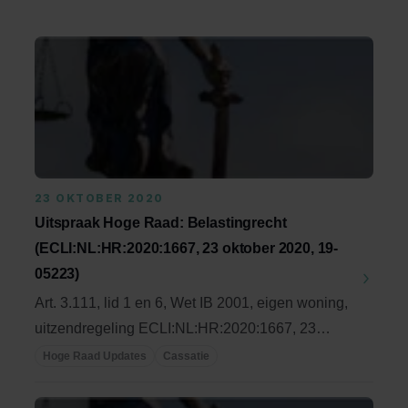
23 OKTOBER 2020
Uitspraak Hoge Raad: Belastingrecht
(ECLI:NL:HR:2020:1667, 23 oktober 2020, 19-
05223)
Art. 3.111, lid 1 en 6, Wet IB 2001, eigen woning,
uitzendregeling ECLI:NL:HR:2020:1667, 23
oktober ...
Hoge Raad Updates
Cassatie