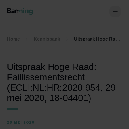
Skip to Content
Hoof
Home
Kennisbank
Uitspraak Hoge Raad: Faillissementsrecht (ECLI:NL:HR:2020:954, 29 mei 2020, 18-04401)
Uitspraak Hoge Raad:
Faillissementsrecht
(ECLI:NL:HR:2020:954, 29
mei 2020, 18-04401)
29 MEI 2020