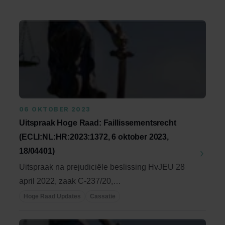
06 OKTOBER 2023
Uitspraak Hoge Raad: Faillissementsrecht
(ECLI:NL:HR:2023:1372, 6 oktober 2023,
18/04401)
Uitspraak na prejudiciële beslissing HvJEU 28
april 2022, zaak C-237/20,
ECLI:EU:C:2022:321. ...
Hoge Raad Updates
Cassatie