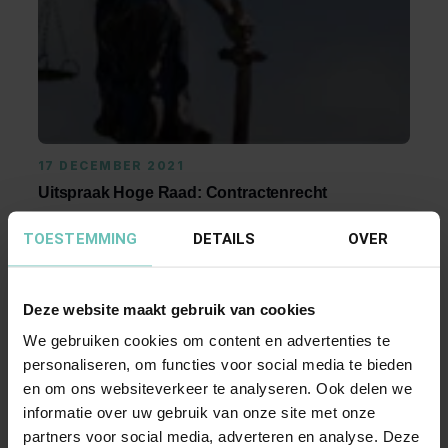
17 DECEMBER 2021
Uitspraak Hoge Raad: Contractenrecht
(ECLI:NL:HR:2021:1889, 17 december 2021,
TOESTEMMING
DETAILS
OVER
18/02999)
Uitspraak na prejudiciële beslissing HvJEU 3
Deze website maakt gebruik van cookies
februari 2021, ECLI:EU:C:2021:91. Vervolg op
HR 13 ...
We gebruiken cookies om content en advertenties te
Hoge Raad Updates
Cassatie
personaliseren, om functies voor social media te bieden
en om ons websiteverkeer te analyseren. Ook delen we
informatie over uw gebruik van onze site met onze
partners voor social media, adverteren en analyse. Deze