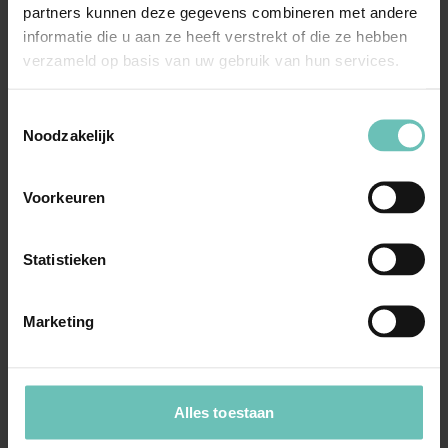
partners kunnen deze gegevens combineren met andere
informatie die u aan ze heeft verstrekt of die ze hebben
verzameld op basis van uw gebruik van hun services.
Toestemmingsselectie
08 SEPTEMBER 2023
Noodzakelijk
Uitspraak Hoge Raad: Intellectuele eigendom
(ECLI:NL:HR:2023:1161, 8 september 2023,
Voorkeuren
19/02348)
Merken- en handelsnaamrecht. Vervolg op
ECLI:NL:HR:2021:271. Uitspraak na
Statistieken
prejudiciële procedure ...
Hoge Raad Updates
Cassatie
Marketing
Alles toestaan