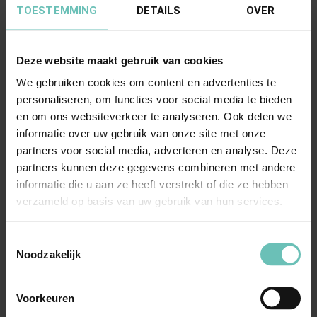
TOESTEMMING
DETAILS
OVER
Deze website maakt gebruik van cookies
We gebruiken cookies om content en advertenties te
personaliseren, om functies voor social media te bieden
en om ons websiteverkeer te analyseren. Ook delen we
29 MEI 2020
informatie over uw gebruik van onze site met onze
Uitspraak Hoge Raad: Faillissementsrecht
partners voor social media, adverteren en analyse. Deze
(ECLI:NL:HR:2020:954, 29 mei 2020, 18-04401)
partners kunnen deze gegevens combineren met andere
Pre-pack. Vervolg op HR 17 april 2020,
informatie die u aan ze heeft verstrekt of die ze hebben
verzameld op basis van uw gebruik van hun services.
ECLI:NL:HR:2020:753. Uitleg richtlijn
2001/23/EG. Positie ...
Hoge Raad Updates
Cassatie
Toestemmingsselectie
Noodzakelijk
Voorkeuren