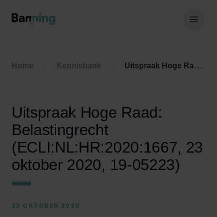
Skip to Content
Hoof
Home
Kennisbank
Uitspraak Hoge Raad: Belastingrecht (ECLI:NL:HR:2020:1667, 23 oktober 2020, 19-05223)
Uitspraak Hoge Raad:
Belastingrecht
(ECLI:NL:HR:2020:1667, 23
oktober 2020, 19-05223)
23 OKTOBER 2020