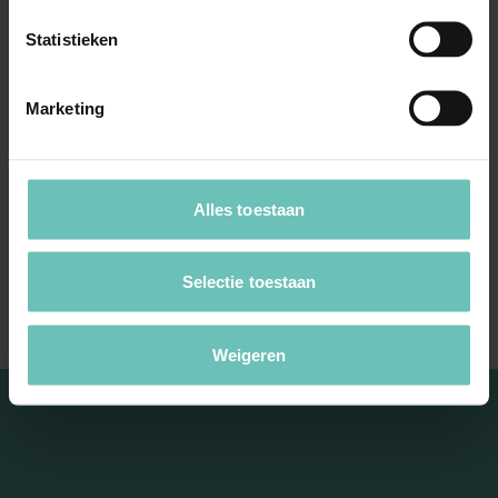
Statistieken
20 NOVEMBER 2020
Marketing
Uitspraak Hoge Raad: Inkomstenbelasting.
Art. 3.8 Wet IB 2001 (ECLI:NL:HR:2020:1856,
20 november 2020, 19/04790)
Alles toestaan
Debiteursvervanging; onvolwaardige vordering?
Afwaarderingsverlies aftrekbaar? ...
Selectie toestaan
Hoge Raad Updates
Cassatie
Weigeren