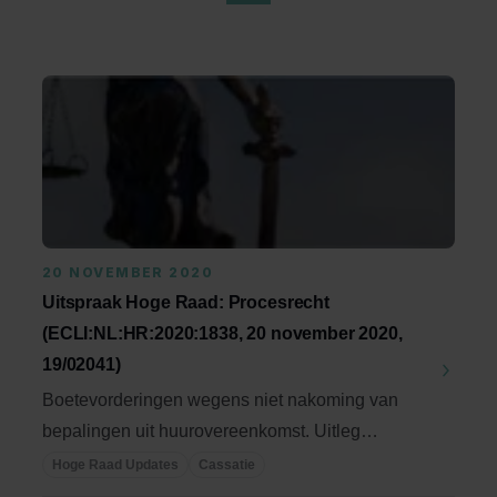
20 NOVEMBER 2020
Uitspraak Hoge Raad: Procesrecht
(ECLI:NL:HR:2020:1838, 20 november 2020,
19/02041)
Boetevorderingen wegens niet nakoming van
bepalingen uit huurovereenkomst. Uitleg
petitum. ...
Hoge Raad Updates
Cassatie