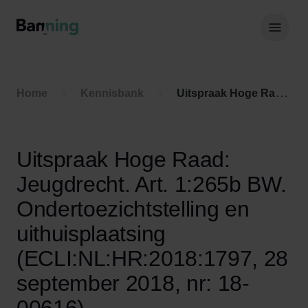
Skip to Content
Hoof
Home
Kennisbank
Uitspraak Hoge Raad: Jeugdrecht. Art. 1:265b BW. Ondertoezichtstelling en uithuisplaatsing (ECLI:NL:HR:2018:1797, 28 september 2018, nr: 18-00616)
Uitspraak Hoge Raad:
Jeugdrecht. Art. 1:265b BW.
Ondertoezichtstelling en
uithuisplaatsing
(ECLI:NL:HR:2018:1797, 28
september 2018, nr: 18-