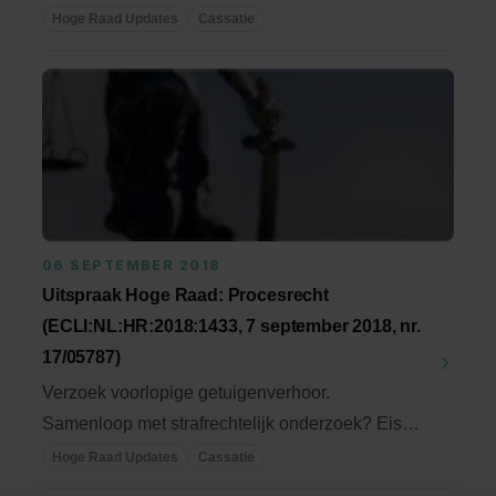
van de waarde; verbod van ...
Hoge Raad Updates
Cassatie
06 SEPTEMBER 2018
Uitspraak Hoge Raad: Procesrecht
(ECLI:NL:HR:2018:1433, 7 september 2018, nr.
17/05787)
Verzoek voorlopige getuigenverhoor.
Samenloop met strafrechtelijk onderzoek? Eisen
te stellen aan ...
Hoge Raad Updates
Cassatie