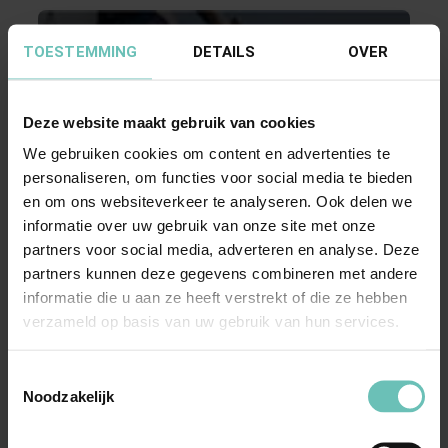
TOESTEMMING
DETAILS
OVER
Deze website maakt gebruik van cookies
We gebruiken cookies om content en advertenties te
personaliseren, om functies voor social media te bieden
17 MEI 2018
en om ons websiteverkeer te analyseren. Ook delen we
Uitspraak Hoge Raad: Procesrecht. Verzoek
informatie over uw gebruik van onze site met onze
voorlopig getuigenverhoor (art. 186 Rv)
partners voor social media, adverteren en analyse. Deze
(ECLI:NL:HR:2018:727, 18 mei 2018, nr.
partners kunnen deze gegevens combineren met andere
informatie die u aan ze heeft verstrekt of die ze hebben
17/02985)
verzameld op basis van uw gebruik van hun services.
Gronden voor afwijzing verzoek (HR 22
december 2017, ECLI:NL:HR:2017:3250, NJ
Toestemmingsselectie
2018/45). Herroeping ...
Hoge Raad Updates
Cassatie
Noodzakelijk