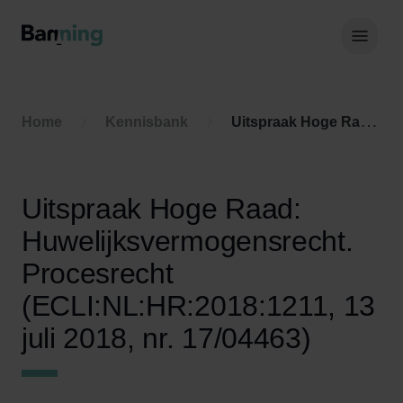
Skip to Content
Hoof
Home
Kennisbank
Uitspraak Hoge Raad: Huwelijksvermogensrecht. Procesrecht (ECLI:NL:HR:2018:1211, 13 juli 2018, nr. 17/04463)
Uitspraak Hoge Raad:
Huwelijksvermogensrecht.
Procesrecht
(ECLI:NL:HR:2018:1211, 13
juli 2018, nr. 17/04463)