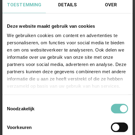
TOESTEMMING
DETAILS
OVER
Deze website maakt gebruik van cookies
28 MAART 2015
Uitspraak Hoge Raad: Verdeling algehele
We gebruiken cookies om content en advertenties te
personaliseren, om functies voor social media te bieden
gemeenschap van goederen
en om ons websiteverkeer te analyseren. Ook delen we
(ECLI:NL:HR:2015:762, 27 maart 2015, nr.
informatie over uw gebruik van onze site met onze
14/02198)
partners voor social media, adverteren en analyse. Deze
Personen- en familie-erfrecht. Verdeling
partners kunnen deze gegevens combineren met andere
algehele gemeenschap van goederen.
informatie die u aan ze heeft verstrekt of die ze hebben
verzameld op basis van uw gebruik van hun services.
Verdeling van een ...
Hoge Raad Updates
Cassatie
Toestemmingsselectie
Noodzakelijk
Voorkeuren