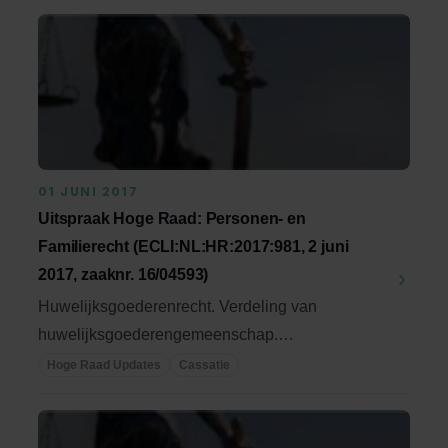
01 JUNI 2017
Uitspraak Hoge Raad: Personen- en
Familierecht (ECLI:NL:HR:2017:981, 2 juni
2017, zaaknr. 16/04593)
Huwelijksgoederenrecht. Verdeling van
huwelijksgoederengemeenschap.
Motiveringsklacht. ...
Hoge Raad Updates
Cassatie