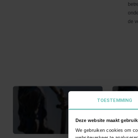
betr
onde
de v
TOESTEMMING
Deze website maakt gebruik
We gebruiken cookies om cont
websiteverkeer te analyseren