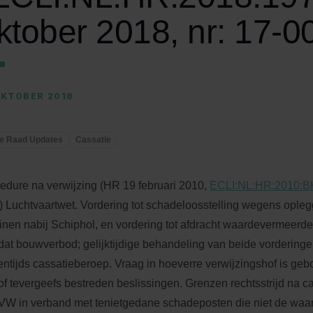
ktober 2018, nr: 17-0
OKTOBER 2018
e Raad Updates
Cassatie
edure na verwijzing (HR 19 februari 2010,
ECLI:NL:HR:2010:B
) Luchtvaartwet. Vordering tot schadeloosstelling wegens opl
einen nabij Schiphol, en vordering tot afdracht waardevermeerd
dat bouwverbod; gelijktijdige behandeling van beide vorderinge
entijds cassatieberoep. Vraag in hoeverre verwijzingshof is ge
 of tevergeefs bestreden beslissingen. Grenzen rechtsstrijd na ca
VW in verband met tenietgedane schadeposten die niet de waard