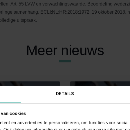
effen. Art. 55 LVW en verwachtingswaarde. Beoordeling wederzi
rlinge samenhang. ECLI:NL:HR:2018:1972, 19 oktober 2018, n
olledige uitspraak.
Meer nieuws
DETAILS
 van cookies
ent en advertenties te personaliseren, om functies voor social
. Ook delen we informatie over uw gebruik van onze site met on