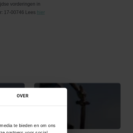
jdse vorderingen in
r: 17-00746 Lees
hier
OVER
 media te bieden en om ons
ze partners voor social