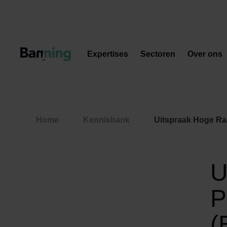
Skip to Content
Expertises
Sectoren
Over ons
Home
Kennisbank
Uitspraak Hoge Raa
U
P
(