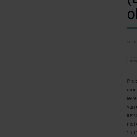
o
18 
Hog
Proc
(oud
terr
van 
tuss
niet
55 L