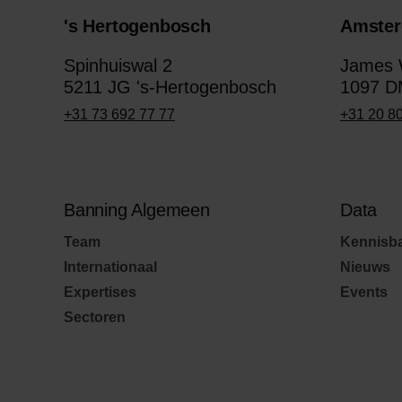
's Hertogenbosch
Amste
Spinhuiswal 2
James W
5211 JG 's-Hertogenbosch
1097 D
+31 73 692 77 77
+31 20 8
Banning Algemeen
Data
Team
Kennisb
Internationaal
Nieuws
Expertises
Events
Sectoren