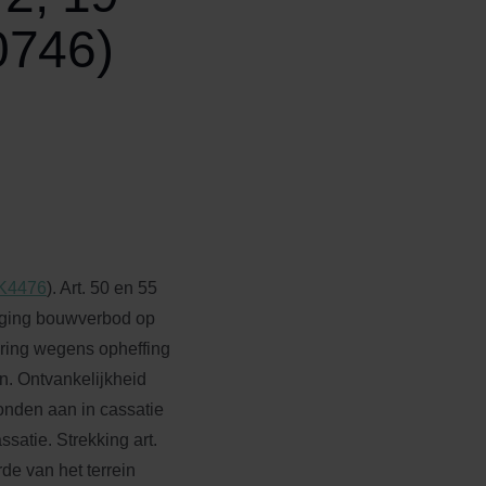
0746)
K4476
). Art. 50 en 55
egging bouwverbod op
ering wegens opheffing
n. Ontvankelijkheid
bonden aan in cassatie
ssatie. Strekking art.
e van het terrein