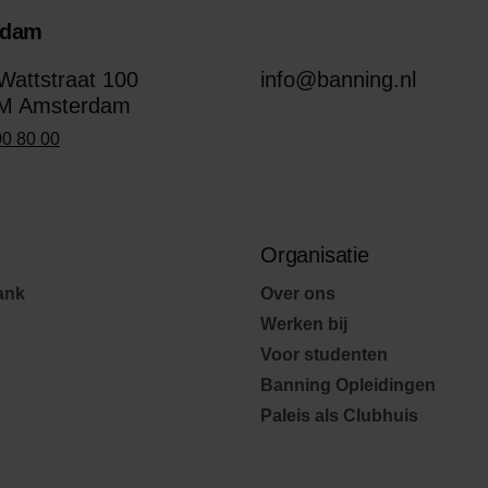
rdam
attstraat 100
info@banning.nl
M Amsterdam
00 80 00
Organisatie
ank
Over ons
Werken bij
Voor studenten
Banning Opleidingen
Paleis als Clubhuis