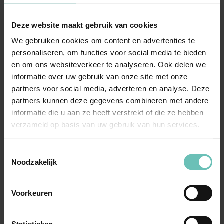
Deze website maakt gebruik van cookies
26 MEI 2023
We gebruiken cookies om content en advertenties te
Uitspraak Hoge Raad: Procesrecht;
personaliseren, om functies voor social media te bieden
goederenrecht (ECLI:NL:HR:2023:784, 26 mei
en om ons websiteverkeer te analyseren. Ook delen we
informatie over uw gebruik van onze site met onze
2023, 21/04218)
partners voor social media, adverteren en analyse. Deze
Devolutieve werking; verhouding tussen
partners kunnen deze gegevens combineren met andere
verweer en afgewezen vordering in reconventie,
informatie die u aan ze heeft verstrekt of die ze hebben
waarvan geen ...
Hoge Raad Updates
Cassatie
verzameld op basis van uw gebruik van hun services.
Toestemmingsselectie
Noodzakelijk
Voorkeuren
Statistieken