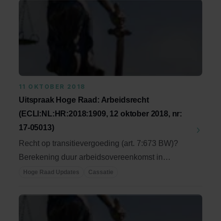
11 OKTOBER 2018
Uitspraak Hoge Raad: Arbeidsrecht
(ECLI:NL:HR:2018:1909, 12 oktober 2018, nr:
17-05013)
Recht op transitievergoeding (art. 7:673 BW)?
Berekening duur arbeidsovereenkomst in
verband met ...
Hoge Raad Updates
Cassatie