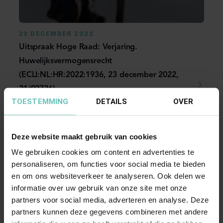
23 DECEMBER 2022
Uitspraak Hoge Raad: Verjaring.
Huwelijksvermogensrecht
(ECLI:NL:HR:2022:1936, 23 december 2022,
21/02726)
TOESTEMMING
DETAILS
OVER
Vergoedingsrecht uit hoofde van huwelijkse
voorwaarden in verband met
vermogensverschuiving tussen ...
Hoge Raad Updates
Cassatie
Deze website maakt gebruik van cookies
We gebruiken cookies om content en advertenties te
personaliseren, om functies voor social media te bieden
en om ons websiteverkeer te analyseren. Ook delen we
informatie over uw gebruik van onze site met onze
partners voor social media, adverteren en analyse. Deze
partners kunnen deze gegevens combineren met andere