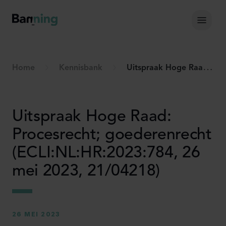
Skip to Content
Hoof
Home
Kennisbank
Uitspraak Hoge Raad: Procesrecht; goederenrecht (ECLI:NL:HR:2023:784, 26 mei 2023, 21/04218)
Uitspraak Hoge Raad:
Procesrecht; goederenrecht
(ECLI:NL:HR:2023:784, 26
mei 2023, 21/04218)
26 MEI 2023