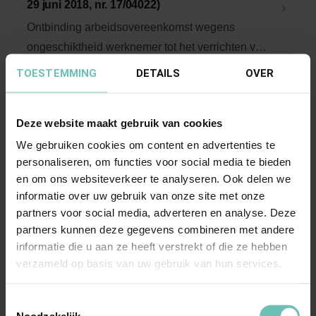
29 juni 2018, nr. 17/04022)
Ontbinding arbeidsovereenkomst wegens
ongeschiktheid werknemer tot het verrichten van
de bedongen ...
Hoge Raad Updates
Cassatie
TOESTEMMING
DETAILS
OVER
Deze website maakt gebruik van cookies
We gebruiken cookies om content en advertenties te
personaliseren, om functies voor social media te bieden
en om ons websiteverkeer te analyseren. Ook delen we
informatie over uw gebruik van onze site met onze
partners voor social media, adverteren en analyse. Deze
11 JUNI 2021
partners kunnen deze gegevens combineren met andere
Uitspraak Hoge Raad: Insolventierecht.
informatie die u aan ze heeft verstrekt of die ze hebben
verzameld op basis van uw gebruik van hun services.
Schuldsanering (ECLI:NL:HR:2021:859, 11
juni 2021, 20/04179)
Toestemmingsselectie
Primair verzoek tot bevel instemming met
Noodzakelijk