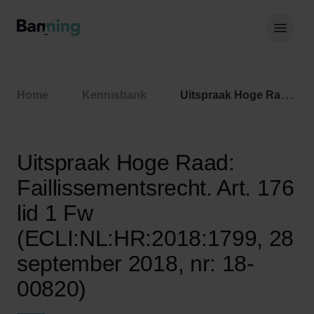
Skip to Content
Hoof
Home
Kennisbank
Uitspraak Hoge Raad: Faillissementsrecht. Art. 176 lid 1 Fw (ECLI:NL:HR:2018:1799, 28 september 2018, nr: 18-00820)
Uitspraak Hoge Raad:
Faillissementsrecht. Art. 176
lid 1 Fw
(ECLI:NL:HR:2018:1799, 28
september 2018, nr: 18-
00820)