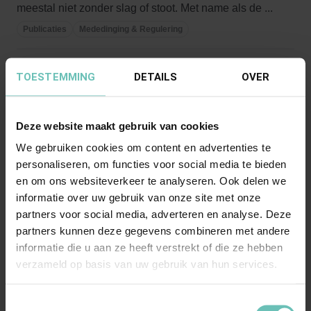
meestal niet zonder slag of stoot. Met name als de ...
Publicaties
Mededinging & Regulering
TOESTEMMING
DETAILS
OVER
Deze website maakt gebruik van cookies
We gebruiken cookies om content en advertenties te
personaliseren, om functies voor social media te bieden
en om ons websiteverkeer te analyseren. Ook delen we
19 OKTOBER 2015
informatie over uw gebruik van onze site met onze
Notices of the Commission are not binding for
partners voor social media, adverteren en analyse. Deze
national courts
partners kunnen deze gegevens combineren met andere
On 6 september 2012 AG Kokott issued her Opinion
informatie die u aan ze heeft verstrekt of die ze hebben
in case C-226/11. In this case the European Court ...
verzameld op basis van uw gebruik van hun services.
Publicaties
Mededinging & Regulering
Toestemmingsselectie