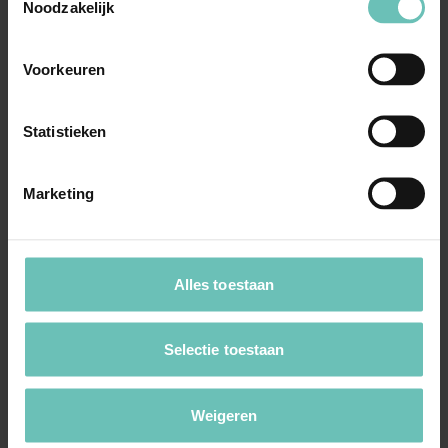
Noodzakelijk
Voorkeuren
Statistieken
18 OKTOBER 2015
Marketing
Einde agentuur (1): Wat kunt u als handelsagent
claimen?
Het eindigen van een agentuurovereenkomst gaat
Alles toestaan
meestal niet zonder slag of stoot. Met name als de ...
Publicaties
Mededinging & Regulering
Selectie toestaan
Weigeren