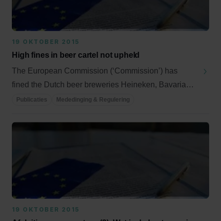
19 OKTOBER 2015
High fines in beer cartel not upheld
The European Commission (‘Commission’) has
fined the Dutch beer breweries Heineken, Bavaria
and ...
Publicaties
Mededinging & Regulering
19 OKTOBER 2015