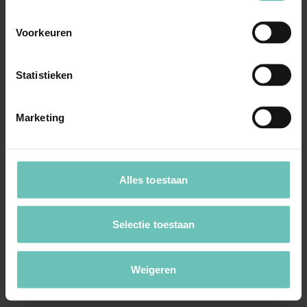
een beroep op de hardheidsclausule in het Sociaal
Plan. Volgens werkgever komt men pas in aanmerking
Voorkeuren
voor de vertrekpremie indien opgezegd wordt nadat de
OC-brief is ontvangen. Een beroep op de
Statistieken
hardheidsclausule zou volgens hem geen soelaas
mogen bieden.
Marketing
Beoordeling
De kantonrechter stelt voorop dat dit Sociaal Plan een
Alles toestaan
CAO is, zodat de maatstaven die gelden voor de uitleg
van een CAO (zoals hierboven toegelicht), ook bij de
uitleg van dit Sociaal Plan van toepassing zijn.
Selectie toestaan
De kantonrechter komt tot de slotsom dat de
Weigeren
grammaticale uitleg van de werkgever correct is.