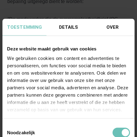
bepaling uitgelegd dient te worden:
“De medewerker die de overcompleetheidbrief (OC-
TOESTEMMING
DETAILS
OVER
brief) heeft ontvangen en die zijn dienstverband op
eigen verzoek opzegt voor de datum waarop zijn
overcompleetheid status (OC-status) ingaat, ontvangt
Deze website maakt gebruik van cookies
van de ANWB een vertrekpremie.”
We gebruiken cookies om content en advertenties te
personaliseren, om functies voor social media te bieden
Eind mei 2007 krijgt werkneemster te horen dat haar
en om ons websiteverkeer te analyseren. Ook delen we
functie wegens een reorganisatie zal vervallen. Eind juni
informatie over uw gebruik van onze site met onze
partners voor social media, adverteren en analyse. Deze
2007 zegt werkneemster haar dienstverband op tegen 1
partners kunnen deze gegevens combineren met andere
september 2007 in verband met een nieuwe baan. Eind
informatie die u aan ze heeft verstrekt of die ze hebben
augustus ontvangt werkneemster de bewuste OC-brief.
verzameld op basis van uw gebruik van hun services.
Werkneemster vordert betaling van de vertrekpremie ter
Toestemmingsselectie
hoogte van 12 maandsalarissen en doet daarvoor mede
Noodzakelijk