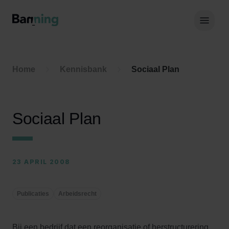
Skip to Content
Hoof
Home
Kennisbank
Sociaal Plan
Sociaal Plan
23 APRIL 2008
Publicaties
Arbeidsrecht
Bij een bedrijf dat een reorganisatie of herstructurering