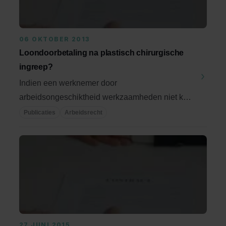
06 OKTOBER 2013
Loondoorbetaling na plastisch chirurgische
ingreep?
Indien een werknemer door
arbeidsongeschiktheid werkzaamheden niet kan
verrichten, dient de ...
Publicaties
Arbeidsrecht
27 JUNI 2015