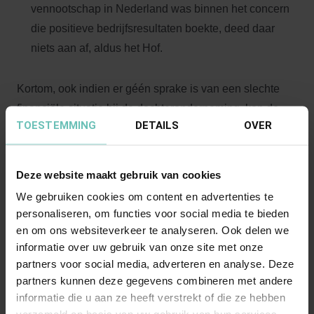
vennootschap in Nederland was binnen het concern
die positieve bedrijfsresultaten boekte, deed daar
niets aan af, aldus het Hof.
Kortom, ook indien er géén sprake is van een slechte
financiële situatie bij de dochteronderneming, kan de
TOESTEMMING
DETAILS
OVER
(slechte) financiële situatie van het concern nopen tot
kostenbesparende maatregelen, waarbij een krimp van
het personeelsbestand bij een of meerdere
Deze website maakt gebruik van cookies
dochterondernemingen niet is uitgesloten. In de
We gebruiken cookies om content en advertenties te
ontslagprocedure zal de dochteronderneming overigens
personaliseren, om functies voor social media te bieden
niet kunnen volstaan met het overleggen van
en om ons websiteverkeer te analyseren. Ook delen we
jaarrekeningen van de eigen onderneming. Er zullen
informatie over uw gebruik van onze site met onze
partners voor social media, adverteren en analyse. Deze
ook financiële stukken van de holding en/of de groep
partners kunnen deze gegevens combineren met andere
overgelegd dienen te worden, waaruit blijkt dat het
informatie die u aan ze heeft verstrekt of die ze hebben
concern in een slechte financiële positie verkeert.