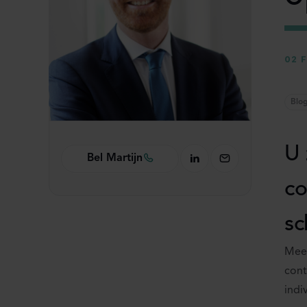
02 
Blo
U 
Bel Martijn
co
sc
Mees
cont
indi