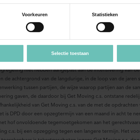
atel-Lucent). Voor de aanvullende werking van de redelijkheid e
 van artikel 6:248 lid 1 BW is plaats indien een overeenkomst 
Voorkeuren
Statistieken
ald onderwerp een leemte bevat. Of de overeenkomst een l
en bepaald door uitleg van de overeenkomst.
rdeel van het Hof
Selectie toestaan
ens het Hof is sprake van een leemte in de overeenkomsten, 
gregeling niet hebben aangepast aan de intensivering van d
n de achtergrond van de langdurige, in de loop van de jaren 
nwerking tussen partijen, de wijze waarop partijen aan de s
oering gaven, de daardoor bij Get Moving c.s. ontstane redel
fhankelijkheid van Get Moving c.s. van de met de opdrachten 
t is DPD door een opzegtermijn van een maand in acht te ne
het hof onvoldoende tegemoetgekomen aan het gerechtvaar
ng c.s. bij een opzegging tegen een langere termijn. Het vo