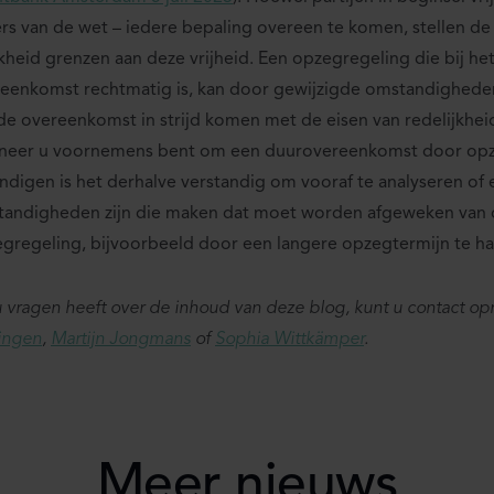
rs van de wet – iedere bepaling overeen te komen, stellen de 
ijkheid grenzen aan deze vrijheid. Een opzegregeling die bij h
eenkomst rechtmatig is, kan door gewijzigde omstandigheden 
de overeenkomst in strijd komen met de eisen van redelijkheid 
neer u voornemens bent om een duurovereenkomst door opz
ndigen is het derhalve verstandig om vooraf te analyseren of e
andigheden zijn die maken dat moet worden afgeweken va
gregeling, bijvoorbeeld door een langere opzegtermijn te ha
u vragen heeft over de inhoud van deze blog, kunt u contact 
ingen
,
Martijn Jongmans
of
Sophia Wittkämper
.
Meer nieuws