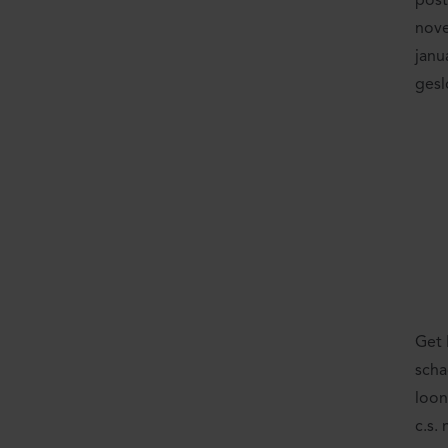
post
nove
janu
gesl
Get 
scha
loon
c.s.