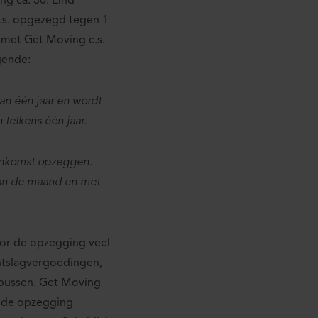
g ca. 30. Eind
s. opgezegd tegen 1
e met Get Moving c.s.
gende:
n één jaar en wordt
telkens één jaar.
enkomst opzeggen.
van de maand en met
oor de opzegging veel
ntslagvergoedingen,
bussen. Get Moving
e de opzegging