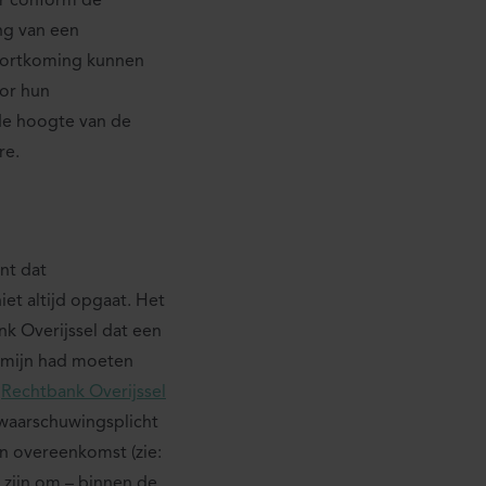
or conform de
ng van een
kortkoming kunnen
oor hun
 de hoogte van de
re.
nt dat
iet altijd opgaat. Het
nk Overijssel dat een
rmijn had moeten
:
Rechtbank Overijssel
 waarschuwingsplicht
n overeenkomst (zie:
j zijn om – binnen de