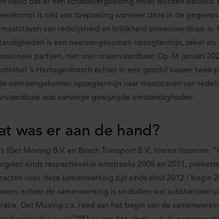
en risico dat er een schadevergoeding moet worden betaald. 
eenkomst is niet van toepassing wanneer deze in de gegeve
 maatstaven van redelijkheid en billijkheid onaanvaardbaar is
andigheden is een overeengekomen opzegtermijn, zeker als 
essionele partijen, niet snel onaanvaardbaar. Op 16 januari 2
chtshof ’s-Hertogenbosch echter in een geschil tussen twee p
de overeengekomen opzegtermijn naar maatstaven van redelijk
nvaardbaar was vanwege gewijzigde omstandigheden.
t was er aan de hand?
rs (Get Moving B.V. en Bosch Transport B.V., hierna tezamen: “
rgden sinds respectievelijk omstreeks 2008 en 2011, pakket
racten voor deze samenwerking zijn sinds eind 2012 / begin 
even, echter de samenwerking is sindsdien wel substantieel ui
stratie, Get Moving c.s. reed aan het begin van de samenwerk