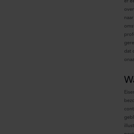
er e
over
naar
omst
prof
gere
dat 
onaa
Wa
Eise
bezo
cont
gebl
illu