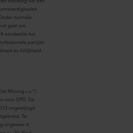
Een bepaling van een
n omstandigheden
. Onder normale
het gaat om
024 oordeelde het
rofessionele partijen
heid en billijkheid
Get Moving c.s.”)
ten voor DPD. De
2013 ongewijzigd
tgebreid. Ter
ing ongeveer 4