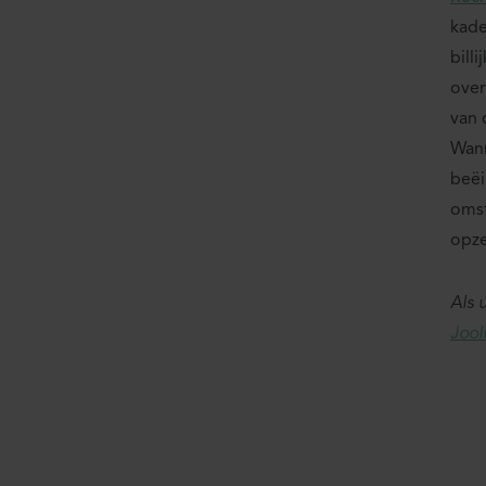
kade
bill
over
van 
Wan
beëi
omst
opze
Als 
Jool