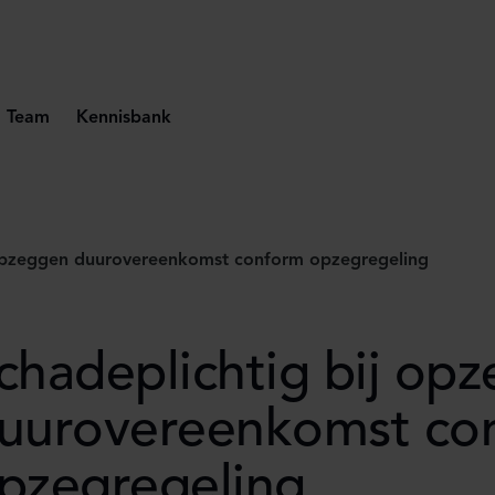
Team
Kennisbank
 opzeggen duurovereenkomst conform opzegregeling
chadeplichtig bij op
uurovereenkomst co
pzegregeling