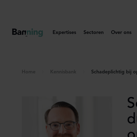
Skip to Content
Expertises
Sectoren
Over ons
Home
Kennisbank
Schadeplichtig bij
S
d
o