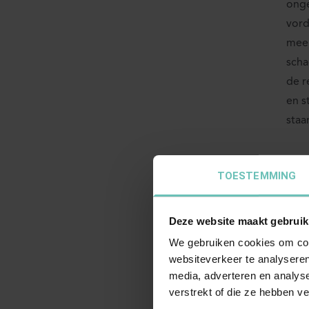
onge
vord
meer
scha
de r
en s
staa
O
TOESTEMMING
Het 
uite
Deze website maakt gebruik
opge
We gebruiken cookies om cont
kunn
websiteverkeer te analyseren
van 
media, adverteren en analys
verstrekt of die ze hebben v
(zie