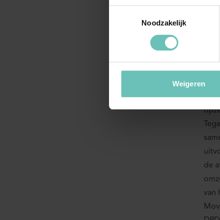
(Alc
Toestemmingsselectie
voet
Noodzakelijk
bepa
word
Oo
Weigeren
Volg
opze
Tege
same
uitv
de a
omze
van 
Movi