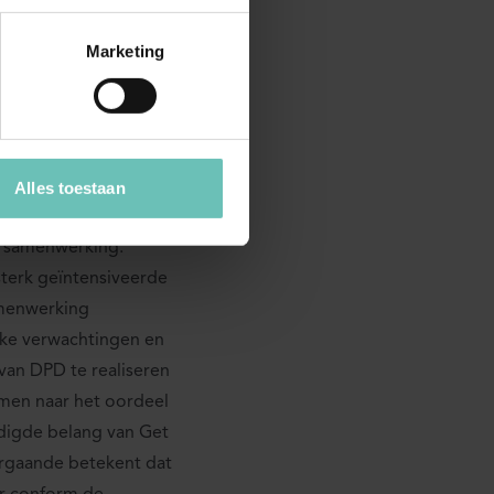
n billijkheid op de
ter zake van een
Marketing
eemte bevat, moet
Alles toestaan
omdat partijen de
e samenwerking.
sterk geïntensiveerde
amenwerking
ijke verwachtingen en
van DPD te realiseren
men naar het oordeel
digde belang van Get
orgaande betekent dat