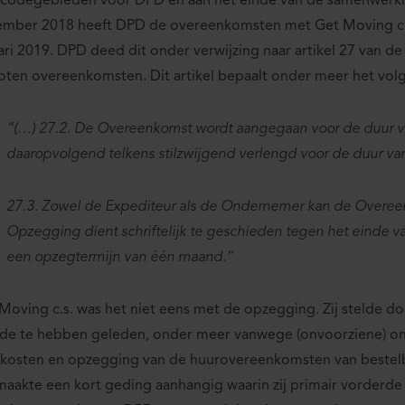
codegebieden voor DPD en aan het einde van de samenwerkin
mber 2018 heeft DPD de overeenkomsten met Get Moving c.
ari 2019. DPD deed dit onder verwijzing naar artikel 27 van d
oten overeenkomsten. Dit artikel bepaalt onder meer het vol
“(…) 27.2. De Overeenkomst wordt aangegaan voor de duur va
daaropvolgend telkens stilzwijgend verlengd voor de duur van 
27.3. Zowel de Expediteur als de Ondernemer kan de Overe
Opzegging dient schriftelijk te geschieden tegen het einde 
een opzegtermijn van één maand.”
Moving c.s. was het niet eens met de opzegging. Zij stelde d
de te hebben geleden, onder meer vanwege (onvoorziene) o
kosten en opzegging van de huurovereenkomsten van bestel
 maakte een kort geding aanhangig waarin zij primair vorderd