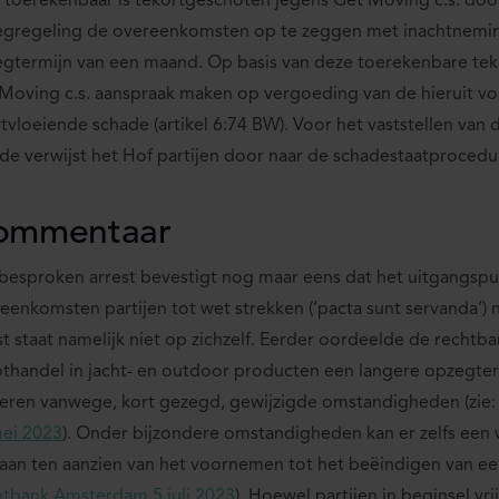
toerekenbaar is tekortgeschoten jegens Get Moving c.s. do
gregeling de overeenkomsten op te zeggen met inachtnemi
gtermijn van een maand. Op basis van deze toerekenbare te
Moving c.s. aanspraak maken op vergoeding van de hieruit v
tvloeiende schade (artikel 6:74 BW). Voor het vaststellen van
de verwijst het Hof partijen door naar de schadestaatprocedu
ommentaar
besproken arrest bevestigt nog maar eens dat het uitgangspu
eenkomsten partijen tot wet strekken (‘pacta sunt servanda’) n
st staat namelijk niet op zichzelf. Eerder oordeelde de rechtba
thandel in jacht- en outdoor producten een langere opzegte
eren vanwege, kort gezegd, gewijzigde omstandigheden (zie
ei 2023
). Onder bijzondere omstandigheden kan er zelfs een
aan ten aanzien van het voornemen tot het beëindigen van ee
tbank Amsterdam 5 juli 2023
). Hoewel partijen in beginsel vri