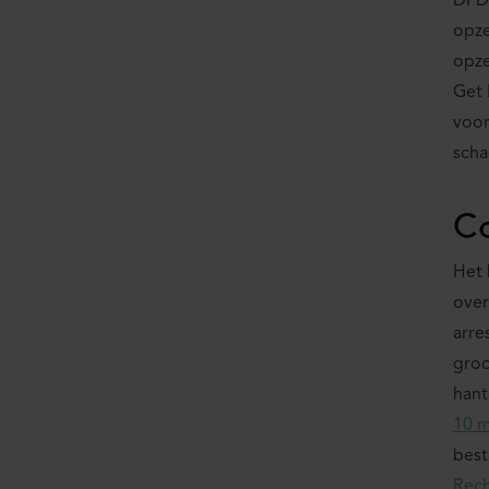
DPD 
opze
opze
Get 
voor
scha
C
Het 
over
arre
groo
hant
10 m
best
Rech