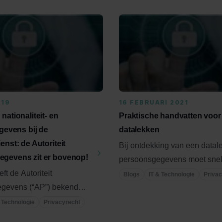
019
16 FEBRUARI 2021
nationaliteit- en
Praktische handvatten voor
egevens bij de
datalekken
enst: de Autoriteit
Bij ontdekking van een datal
gevens zit er bovenop!
persoonsgegevens moet sne
ft de Autoriteit
worden gehandeld. Als er een 
Blogs
IT & Technologie
Privac
gevens (“AP”) bekend
 zij onderzoek doet naar
& Technologie
Privacyrecht