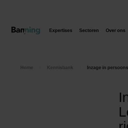
Skip to Content
Expertises
Sectoren
Over ons
Home
Kennisbank
Inzage in persoons
I
L
r