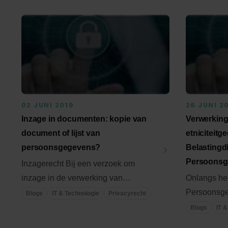
02 JUNI 2019
26 JUNI 2
Inzage in documenten: kopie van
Verwerking 
document of lijst van
etniciteitg
persoonsgegevens?
Belastingdi
Persoonsge
Inzagerecht Bij een verzoek om
inzage in de verwerking van
Onlangs hee
persoonsgegevens wordt vaak
Persoonsge
Blogs
IT & Technologie
Privacyrecht
gevraagd om ...
gemaakt dat
Blogs
IT 
...