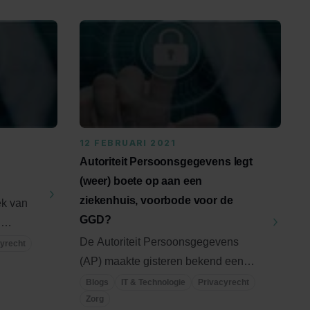
12 FEBRUARI 2021
Autoriteit Persoonsgegevens legt
(weer) boete op aan een
ziekenhuis, voorbode voor de
ek van
GGD?
l
...
De Autoriteit Persoonsgegevens
yrecht
(AP) maakte gisteren bekend een
boete van EUR 440.000 te hebben ...
Blogs
IT & Technologie
Privacyrecht
Zorg