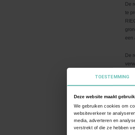
De r
te p
RIEC
gron
een 
De r
verw
moet
TOESTEMMING
rech
Deze website maakt gebruik
Co
We gebruiken cookies om cont
websiteverkeer te analyseren
Uit 
media, adverteren en analys
rech
verstrekt of die ze hebben v
same