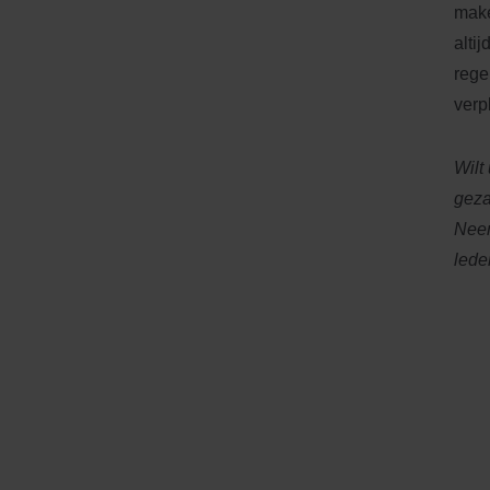
make
alti
rege
verp
Wilt
geza
Neem
lede