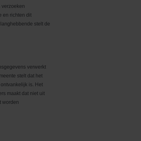
s verzoeken
en richten dit
elanghebbende stelt de
oonsgegevens verwerkt
eente stelt dat het
ntvankelijk is. Het
s maakt dat niet uit
t worden