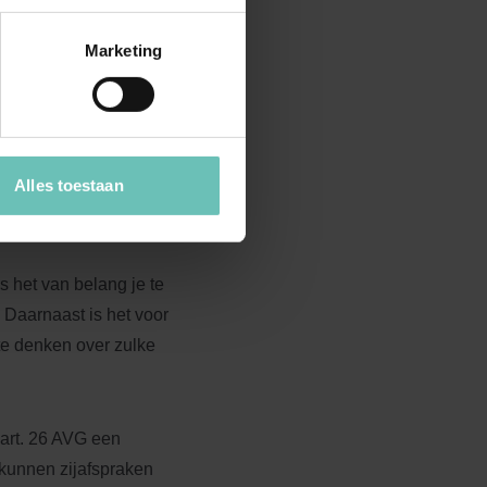
menwerkingsverband
als er sprake is van
Marketing
ht tegen iedere
olgens naar de
e gezamenlijk
Alles toestaan
s het van belang je te
 Daarnaast is het voor
te denken over zulke
art. 26 AVG een
 kunnen zijafspraken