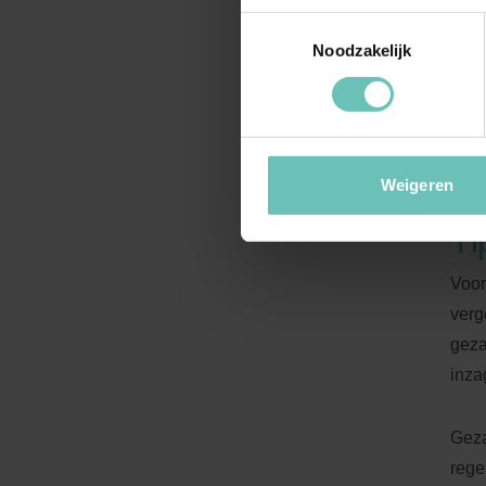
expl
Toestemmingsselectie
geri
Noodzakelijk
geza
verw
rech
verw
Weigeren
Ti
Voor
verg
geza
inza
Geza
rege