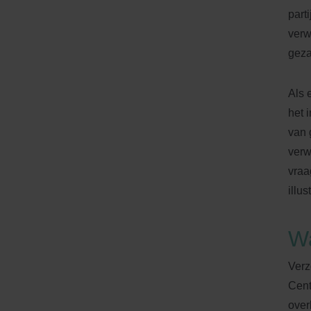
part
verw
geza
Als 
het 
van 
verw
vraa
illus
Wa
Verz
Cent
over