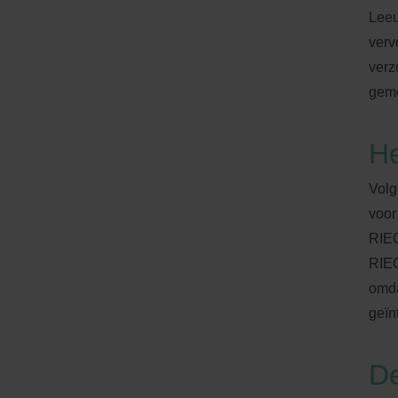
Leeu
verv
verz
geme
He
Volg
voor
RIEC
RIEC
omda
geïn
De