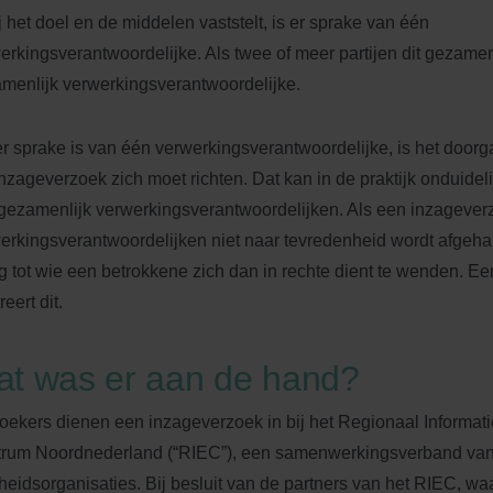
ij het doel en de middelen vaststelt, is er sprake van één
erkingsverantwoordelijke. Als twee of meer partijen dit gezamenl
menlijk verwerkingsverantwoordelijke.
er sprake is van één verwerkingsverantwoordelijke, is het doorga
inzageverzoek zich moet richten. Dat kan in de praktijk onduidelij
gezamenlijk verwerkingsverantwoordelijken. Als een inzageverz
erkingsverantwoordelijken niet naar tevredenheid wordt afgehan
g tot wie een betrokkene zich dan in rechte dient te wenden. E
treert dit.
t was er aan de hand?
oekers dienen een inzageverzoek in bij het Regionaal Informati
rum Noordnederland (“RIEC”), een samenwerkingsverband van
heidsorganisaties. Bij besluit van de partners van het RIEC, 