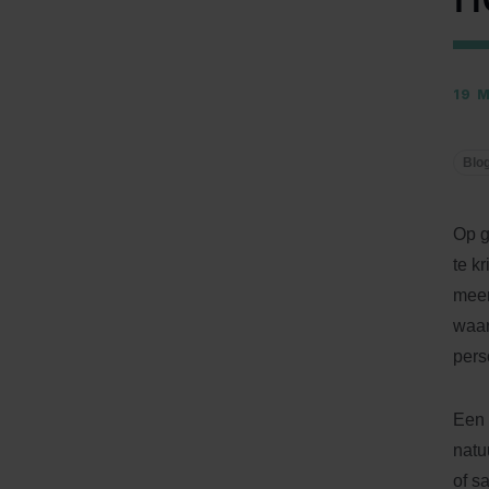
19 
Blo
Op g
te k
meer
waar
pers
Een 
natu
of s