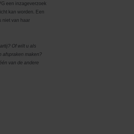
AVG een inzageverzoek
richt kan worden. Een
 niet van haar
tij? Of wilt u als
en afspraken maken?
één van de andere