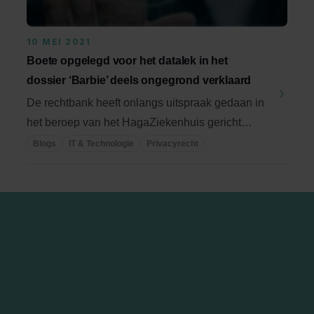
10 MEI 2021
Boete opgelegd voor het datalek in het
dossier ‘Barbie’ deels ongegrond verklaard
De rechtbank heeft onlangs uitspraak gedaan in
het beroep van het HagaZiekenhuis gericht
tegen de ...
Blogs
IT & Technologie
Privacyrecht