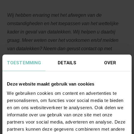
Wij hebben ervaring met het afwegen van de
omstandigheden en het toepassen van het wettelijke
kader in geval van datalekken. Wij helpen u daarbij
graag. Meer weten over het voorkomen en/of melden
van datalekken? Neem dan gerust contact op met
Floortje Eijdems
of één van de andere leden van het
TOESTEMMING
DETAILS
OVER
Privacy-team
.
Deze website maakt gebruik van cookies
We gebruiken cookies om content en advertenties te
Meer nieuws
personaliseren, om functies voor social media te bieden
en om ons websiteverkeer te analyseren. Ook delen we
informatie over uw gebruik van onze site met onze
partners voor social media, adverteren en analyse. Deze
partners kunnen deze gegevens combineren met andere