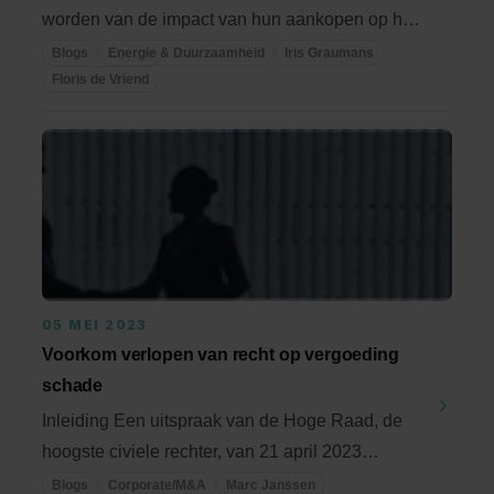
worden van de impact van hun aankopen op het
milieu, ...
Blogs
Energie & Duurzaamheid
Iris Graumans
Floris de Vriend
05 MEI 2023
Voorkom verlopen van recht op vergoeding
schade
Inleiding Een uitspraak van de Hoge Raad, de
hoogste civiele rechter, van 21 april 2023
bevestigt ...
Blogs
Corporate/M&A
Marc Janssen