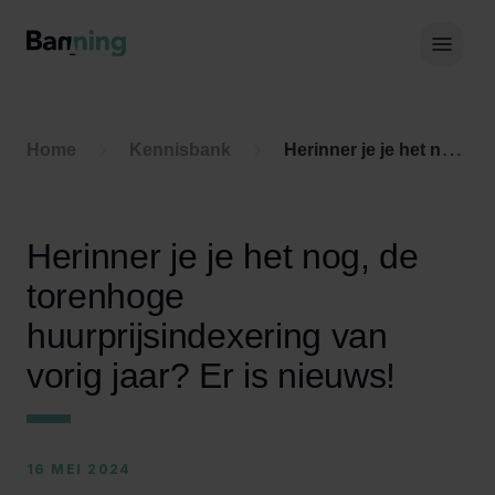
Skip to Content
Hoof
Home
Kennisbank
Herinner je je het nog, de torenhoge huurprijsindexering van vorig jaar? Er is nieuws!
Herinner je je het nog, de
torenhoge
huurprijsindexering van
vorig jaar? Er is nieuws!
16 MEI 2024