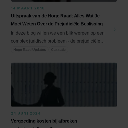
14 MAART 2018
Uitspraak van de Hoge Raad: Alles Wat Je
Moet Weten Over de Prejudiciële Beslissing
In deze blog willen we een blik werpen op een
complex juridisch probleem - de prejudiciële
vragen. ...
Hoge Raad Updates
Cassatie
24 JUNI 2024
Vergoeding kosten bij afbreken