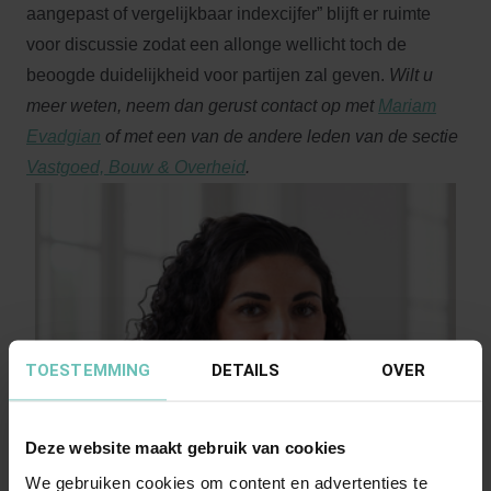
aangepast of vergelijkbaar indexcijfer” blijft er ruimte
voor discussie zodat een allonge wellicht toch de
beoogde duidelijkheid voor partijen zal geven.
Wilt u
meer weten, neem dan gerust contact op met
Mariam
Evadgian
of met een van de andere leden van de sectie
Vastgoed, Bouw & Overheid
.
TOESTEMMING
DETAILS
OVER
Deze website maakt gebruik van cookies
We gebruiken cookies om content en advertenties te