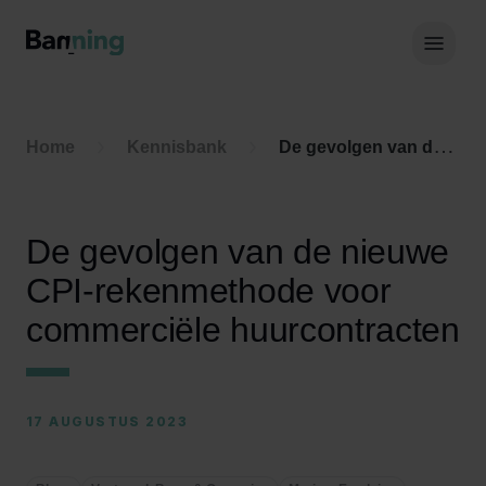
Skip to Content
Hoof
Home
Kennisbank
De gevolgen van de nieuwe CPI-rekenmethode voor commerciële huurcontracten
De gevolgen van de nieuwe
CPI-rekenmethode voor
commerciële huurcontracten
17 AUGUSTUS 2023