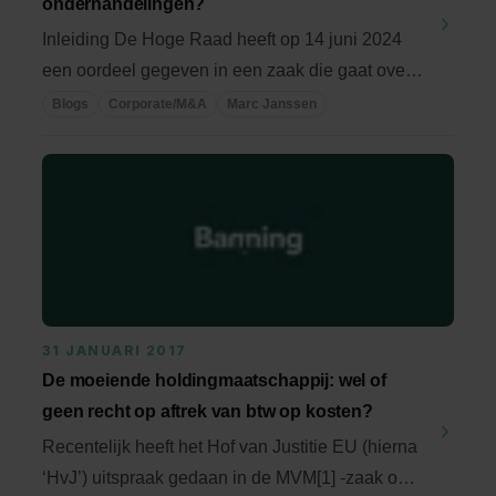
onderhandelingen?
Inleiding De Hoge Raad heeft op 14 juni 2024
een oordeel gegeven in een zaak die gaat over
de ...
Blogs
Corporate/M&A
Marc Janssen
31 JANUARI 2017
De moeiende holdingmaatschappij: wel of
geen recht op aftrek van btw op kosten?
Recentelijk heeft het Hof van Justitie EU (hierna
‘HvJ’) uitspraak gedaan in de MVM[1] -zaak over