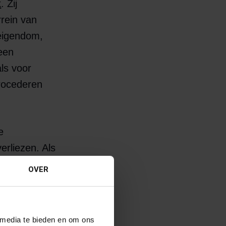
k
. Zij
rrein van
 eigendom,
meen
ls voor
procederen
e
erliezen. Als
zet zij zich
OVER
e het best
 media te bieden en om ons