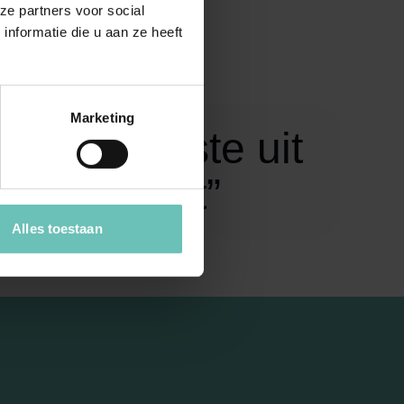
uistert en de
ze partners voor social
 vertalen.
nformatie die u aan ze heeft
Marketing
aak het beste uit
i resultaat”
Alles toestaan