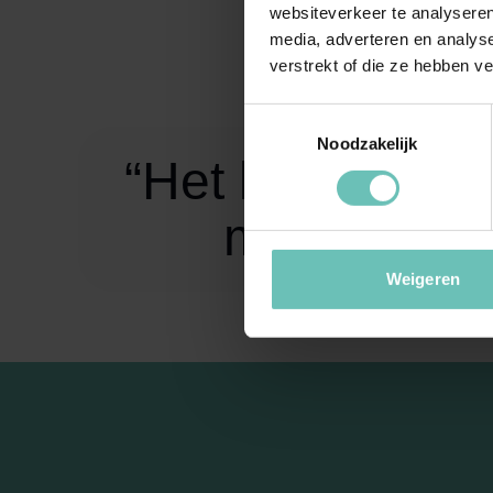
Cliënten oms
websiteverkeer te analyseren
wensen en be
media, adverteren en analys
verstrekt of die ze hebben v
Toestemmingsselectie
Noodzakelijk
“Het ligt in mij
mijzelf te 
Weigeren