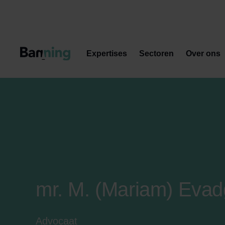
Skip to Content
Expertises
Sectoren
Over ons
mr. M. (Mariam) Evad
Advocaat