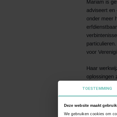
Mariam is ge
adviseert en
onder meer h
erfdienstbaa
verbinteniss
particulieren
voor Verenig
Haar werkwij
oplossingen z
een buitengere
TOESTEMMING
ten volle in 
mogelijke res
Deze website maakt gebruik
We gebruiken cookies om cont