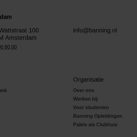
rdam
attstraat 100
info@banning.nl
M Amsterdam
00 80 00
Organisatie
ank
Over ons
Werken bij
Voor studenten
Banning Opleidingen
Paleis als Clubhuis