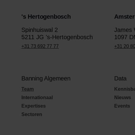
's Hertogenbosch
Amste
Spinhuiswal 2
James W
5211 JG 's-Hertogenbosch
1097 D
+31 73 692 77 77
+31 20 8
Banning Algemeen
Data
Team
Kennisb
Internationaal
Nieuws
Expertises
Events
Sectoren