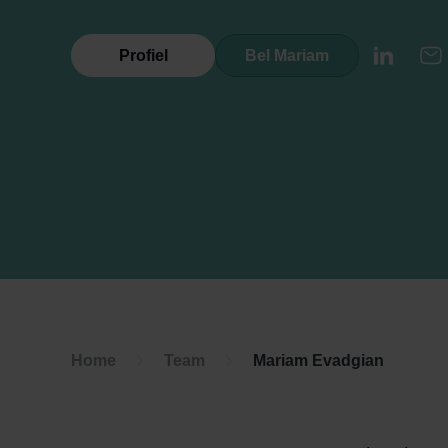
Profiel
Bel Mariam
LinkedI
E
Home
Team
Mariam Evadgian