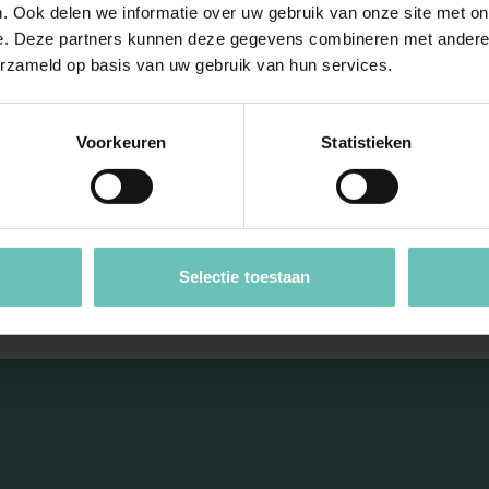
chrijven Mariam als een
trusted advisor
die goed l
. Ook delen we informatie over uw gebruik van onze site met on
hoeften van haar cliënten scherp juridisch weet te
e. Deze partners kunnen deze gegevens combineren met andere i
erzameld op basis van uw gebruik van hun services.
Voorkeuren
Statistieken
n aard om voor jouw z
halen, op naar een moo
Selectie toestaan