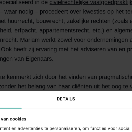
specialiseerd in de
civielrechtelijke vastgoedpraktij
 – waar nodig – procedeert over kwesties op het te
et huurrecht, bouwrecht, zakelijke rechten (zoals
rheid, erfpacht, appartementsrecht, etc.) en alge
enrecht. Mariam werkt zowel voor ondernemingen a
. Ook heeft zij ervaring met het adviseren van en 
ingen van Eigenaars.
ze kenmerkt zich door het vinden van pragmatisch
onder het belang van haar cliënten uit het oog te v
chtelijke oplossing niet mogelijk blijkt te zijn, dan 
DETAILS
om voor haar cliënten in een gerechtelijke procedur
ultaat te behalen.
 van cookies
ent en advertenties te personaliseren, om functies voor social